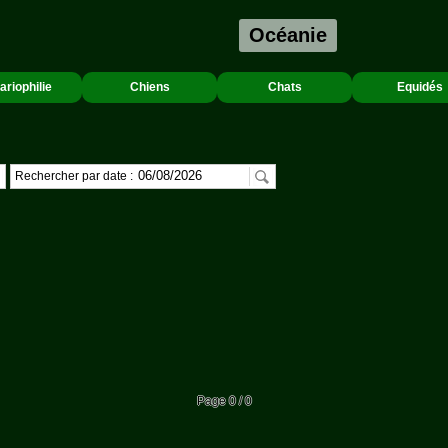
Océanie
ariophilie
Chiens
Chats
Equidés
Rechercher par date :
Page 0 / 0