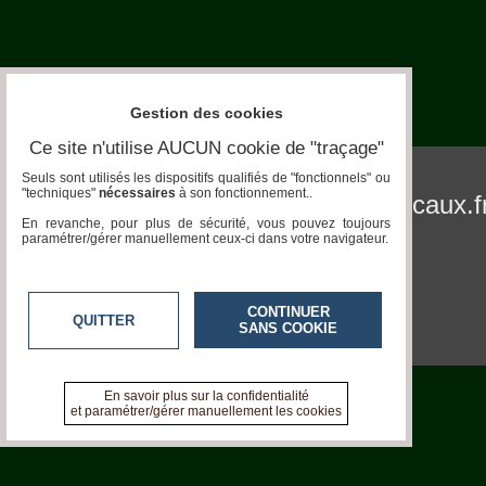
Aquariophilie
Chats
Gestion des cookies
Chiens
Ce site n'utilise AUCUN cookie de "traçage"
Furets
Seuls sont utilisés les dispositifs qualifiés de "fonctionnels" ou
"techniques"
nécessaires
à son fonctionnement..
pronatura.acteurs-locaux.f
Equidés
En revanche, pour plus de sécurité, vous pouvez toujours
paramétrer/gérer manuellement ceux-ci dans votre navigateur.
Oiseaux
Terrariophilie
CONTINUER
QUITTER
Elevage-
SANS COOKIE
Conservatoire
Bien-
En savoir plus sur la confidentialité
Traitance
et paramétrer/gérer manuellement les cookies
Legislation
Maladies-