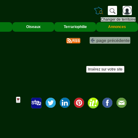
Changer de territoire
Oiseaux
Terrariophilie
Annonces
page précédente
Insérez sur votre site