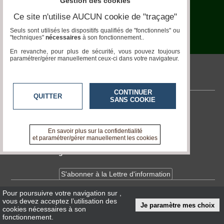
Gestion des cookies
Ce site n'utilise AUCUN cookie de "traçage"
Aquariophilie
Seuls sont utilisés les dispositifs qualifiés de "fonctionnels" ou
Chats
"techniques"
nécessaires
à son fonctionnement..
En revanche, pour plus de sécurité, vous pouvez toujours
Chiens
paramétrer/gérer manuellement ceux-ci dans votre navigateur.
Furets
pronatura.acteurs-locaux.fr
CONTINUER
Equidés
QUITTER
SANS COOKIE
Contactez-nous
Oiseaux
En savoir +
A propos de pronatura.acteurs-locaux.fr
En savoir plus sur la confidentialité
Terrariophilie
et paramétrer/gérer manuellement les cookies
Elevage-
Devenir délégué
Conservatoire
S'abonner à la Lettre d'information
Bien-
Traitance
Pour poursuivre votre navigation sur
,
Infos
CNIL/RGPD
vous devez acceptez l’utilisation des
Legislation
Je paramètre mes choix
Conditions Générales d'Utilisation
cookies nécessaires à son
fonctionnement.
Maladies-