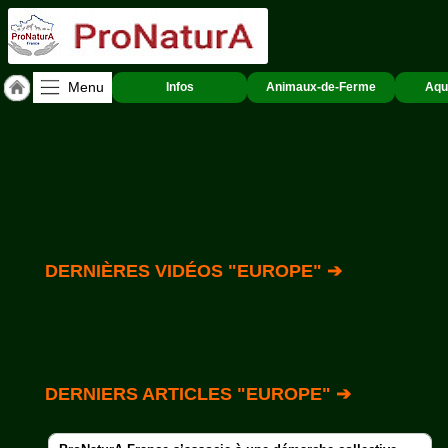
Menu
Infos
Animaux-de-Ferme
Aqu
Accueil
ACCUEIL
Europe
Qui
sommes-
nous
?
DERNIÈRES VIDÉOS "EUROPE" ➔
Textes
de
Lois
Annonces
DERNIERS ARTICLES "EUROPE" ➔
Animaux-
de-
Ferme