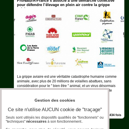
ProNaturA-France s’associe à une démarche collective
pour défendre l’élevage en plein air contre la grippe
aviaire..
Aquariophilie
Chats
Chiens
Furets
Equidés
Oiseaux
Terrariophilie
La grippe aviaire est une véritable catastrophe humaine comme
animale, avec plus de 20 millions de volailles abattues, sans
considération pour le " bien être " animal, et un virus désormais
Elevage-
endémique ! - pour les éleveurs : un crève coeur et une perte
Conservatoire
d'activité - pour les consommateurs : retour..
Gestion des cookies
Bien-
Traitance
Ce site n'utilise AUCUN cookie de "traçage"
Grippe Aviaire » Elevage plein-air
ProNaturA blog
|
27/11/2022
|
Vu 998434 fois
Legislation
Seuls sont utilisés les dispositifs qualifiés de "fonctionnels" ou
"techniques"
nécessaires
à son fonctionnement..
Maladies-