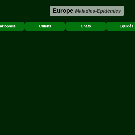
Europe
Maladies-Epidémies
ariophilie
Chiens
Chats
Equidés