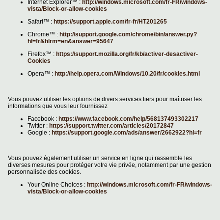
Internet Explorer™ :
http://windows.microsoft.com/fr-FR/windows-
vista/Block-or-allow-cookies
Safari™ :
https://support.apple.com/fr-fr/HT201265
Chrome™ :
http://support.google.com/chrome/bin/answer.py?
hl=fr&hlrm=en&answer=95647
Firefox™ :
https://support.mozilla.org/fr/kb/activer-desactiver-
Cookies
Opera™ :
http://help.opera.com/Windows/10.20/fr/cookies.html
Vous pouvez utiliser les options de divers services tiers pour maîtriser les
informations que vous leur fournissez
Facebook :
https://www.facebook.com/help/568137493302217
Twitter :
https://support.twitter.com/articles/20172847
Google :
https://support.google.com/ads/answer/2662922?hl=fr
Vous pouvez également utiliser un service en ligne qui rassemble les
diverses mesures pour protéger votre vie privée, notamment par une gestion
personnalisée des cookies.
Your Online Choices :
http://windows.microsoft.com/fr-FR/windows-
vista/Block-or-allow-cookies