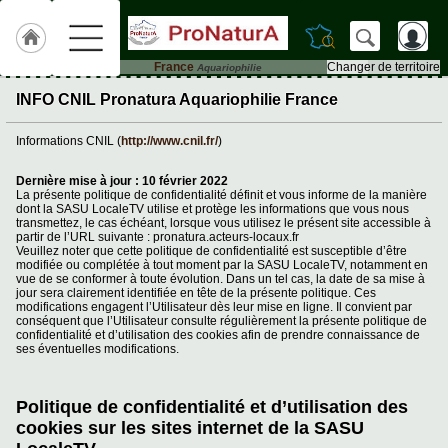
France
Changer de territoire
Aquariophilie
Accueil
INFO CNIL Pronatura Aquariophilie France
Qui
Informations CNIL (
http://www.cnil.fr/
)
sommes-
nous
?
Dernière mise à jour : 10 février 2022
La présente politique de confidentialité définit et vous informe de la manière
dont la SASU LocaleTV utilise et protège les informations que vous nous
Textes
transmettez, le cas échéant, lorsque vous utilisez le présent site accessible à
de
partir de l’URL suivante : pronatura.acteurs-locaux.fr
Lois
Veuillez noter que cette politique de confidentialité est susceptible d’être
modifiée ou complétée à tout moment par la SASU LocaleTV, notamment en
vue de se conformer à toute évolution. Dans un tel cas, la date de sa mise à
Annonces
jour sera clairement identifiée en tête de la présente politique. Ces
modifications engagent l’Utilisateur dès leur mise en ligne. Il convient par
conséquent que l’Utilisateur consulte régulièrement la présente politique de
confidentialité et d’utilisation des cookies afin de prendre connaissance de
Animaux-
ses éventuelles modifications.
de-
Ferme
Politique de confidentialité et d’utilisation des
Aquariophilie
cookies sur les sites internet de la SASU
Chats