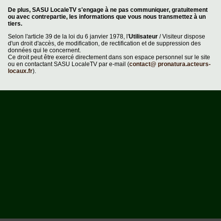
De plus, SASU LocaleTV s'engage à ne pas communiquer, gratuitement
ou avec contrepartie, les informations que vous nous transmettez à un
tiers.
Selon l'article 39 de la loi du 6 janvier 1978, l'
Utilisateur
/ Visiteur dispose
d'un droit d'accès, de modification, de rectification et de suppression des
données qui le concernent.
Ce droit peut être exercé directement dans son espace personnel sur le site
ou en contactant SASU LocaleTV par e-mail (
contact@ pronatura.acteurs-
locaux.fr
).