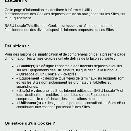
LocaleTV
Chiens
Cette page d’information est destinée à informer l’Utilisateur du
fonctionnement des Cookies déposés lors de sa navigation sur les Sites, sur
tout Equipement.
Furets
SASU LocaleTV utilise des Cookies
uniquement
afin de permettre le
fonctionnement des divers dispositifs internes proposés sur ses Sites.
Equidés
Oiseaux
Définitions :
Terrariophilie
Pour des raisons de simplification et de compréhension de la présente page
d’information, les termes ci-après ont été définis de la façon suivante :
Elevage-
« Cookie(s) » :
désigne l’ensemble des traceurs déposés et/ou lus
Conservatoire
sur les Equipements des Utilisateurs, tel que défini à la rubrique
« Qu’est-ce qu’un Cookie ? » ci-après.
« Equipement » :
désigne tous types de terminaux sur lesquels sont
Bien-
édités les Sites dont notamment les ordinateurs, tablettes et
Traitance
smartphones.
« Site(s) » :
désigne les Sites Internet édités par SASU LocaleTV et
leurs déclinaisons mobiles disponibles sur les Equipements,
Legislation
comprenant, le cas échéant, les applications mobiles.
« Utilisateur(s) » :
désigne toute personne consultant les Sites et/ou
Maladies-
contribuant aux espaces participatifs des Sites.
Epidémies
Pédagogie-
Qu'est-ce qu'un Cookie ?
Formation