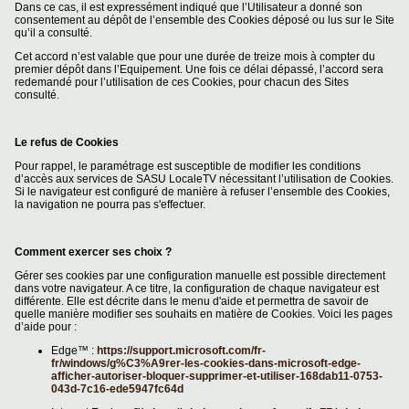
Dans ce cas, il est expressément indiqué que l’Utilisateur a donné son
consentement au dépôt de l’ensemble des Cookies déposé ou lus sur le Site
qu’il a consulté.
Cet accord n’est valable que pour une durée de treize mois à compter du
premier dépôt dans l’Equipement. Une fois ce délai dépassé, l’accord sera
redemandé pour l’utilisation de ces Cookies, pour chacun des Sites
consulté.
Le refus de Cookies
Pour rappel, le paramétrage est susceptible de modifier les conditions
d’accès aux services de SASU LocaleTV nécessitant l’utilisation de Cookies.
Si le navigateur est configuré de manière à refuser l’ensemble des Cookies,
la navigation ne pourra pas s'effectuer.
Comment exercer ses choix ?
Gérer ses cookies par une configuration manuelle est possible directement
dans votre navigateur. A ce titre, la configuration de chaque navigateur est
différente. Elle est décrite dans le menu d'aide et permettra de savoir de
quelle manière modifier ses souhaits en matière de Cookies. Voici les pages
d’aide pour :
Edge™ :
https://support.microsoft.com/fr-
fr/windows/g%C3%A9rer-les-cookies-dans-microsoft-edge-
afficher-autoriser-bloquer-supprimer-et-utiliser-168dab11-0753-
043d-7c16-ede5947fc64d