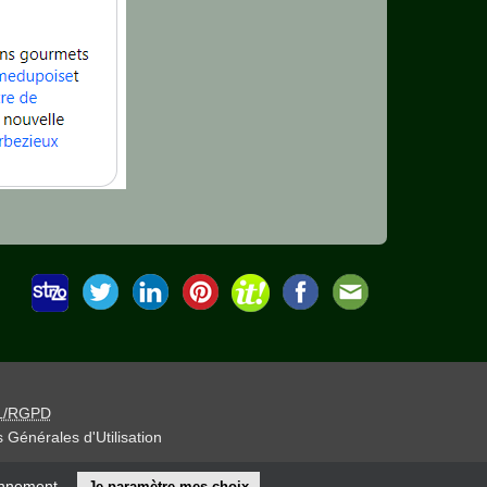
L/RGPD
 Générales d'Utilisation
iteur »
onnement.
Je paramètre mes choix