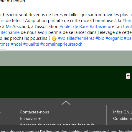
Contactez-nous
Infos
CNI
r
En savoir +
Conditions
A propos de pronatura.acteurs-locaux.fr
« accès éd
 vous devez acceptez l’utilisation des cookies nécessaires à son foncti