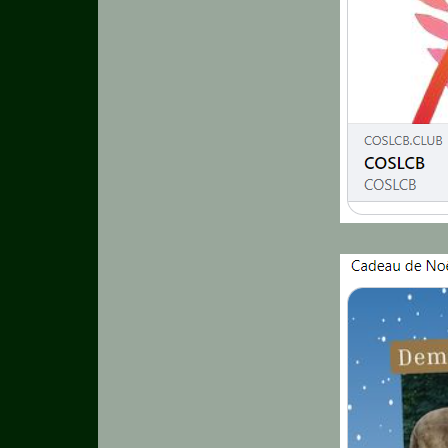
Chats
Chiens
Furets
Equidés
Oiseaux
Terrariophilie
Elevage-
Conservatoire
Bien-
Traitance
Legislation
Maladies-
Epidémies
Pédagogie-