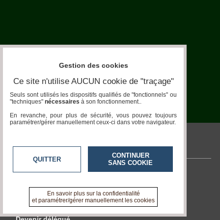
Chiens
Furets
Equidés
Gestion des cookies
Oiseaux
Ce site n'utilise AUCUN cookie de "traçage"
Terrariophilie
Seuls sont utilisés les dispositifs qualifiés de "fonctionnels" ou
"techniques"
nécessaires
à son fonctionnement..
Elevage-
En revanche, pour plus de sécurité, vous pouvez toujours
Conservatoire
paramétrer/gérer manuellement ceux-ci dans votre navigateur.
Bien-
Traitance
pronatura.acteurs-locaux.fr
CONTINUER
QUITTER
Legislation
SANS COOKIE
Contactez-nous
Maladies-
Epidémies
En savoir +
En savoir plus sur la confidentialité
A propos de pronatura.acteurs-locaux.fr
et paramétrer/gérer manuellement les cookies
Pédagogie-
Formation
Devenir délégué