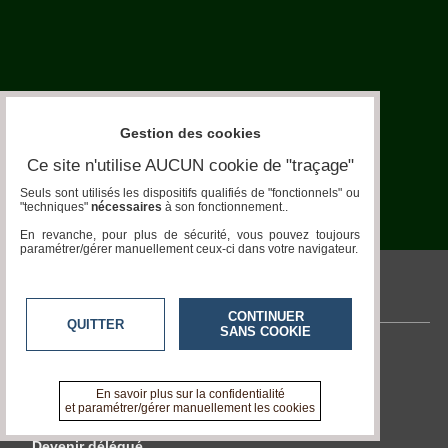
Aquariophilie
Chats
Chiens
Furets
Gestion des cookies
Equidés
Ce site n'utilise AUCUN cookie de "traçage"
Seuls sont utilisés les dispositifs qualifiés de "fonctionnels" ou
Oiseaux
"techniques"
nécessaires
à son fonctionnement..
En revanche, pour plus de sécurité, vous pouvez toujours
Terrariophilie
paramétrer/gérer manuellement ceux-ci dans votre navigateur.
Elevage-
Conservatoire
pronatura.acteurs-locaux.fr
CONTINUER
QUITTER
Bien-
SANS COOKIE
Traitance
Contactez-nous
Legislation
En savoir +
En savoir plus sur la confidentialité
A propos de pronatura.acteurs-locaux.fr
et paramétrer/gérer manuellement les cookies
Maladies-
Epidémies
Devenir délégué