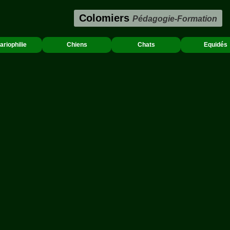
Colomiers
Pédagogie-Formation
ariophilie
Chiens
Chats
Equidés