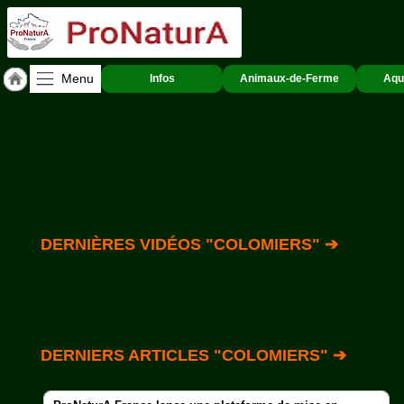
Menu
Infos
Animaux-de-Ferme
Aqu
Accueil
ACCUEIL
Colomiers
Qui
sommes-
nous
?
DERNIÈRES VIDÉOS "COLOMIERS" ➔
Textes
de
Lois
Annonces
DERNIERS ARTICLES "COLOMIERS" ➔
Animaux-
de-
Ferme