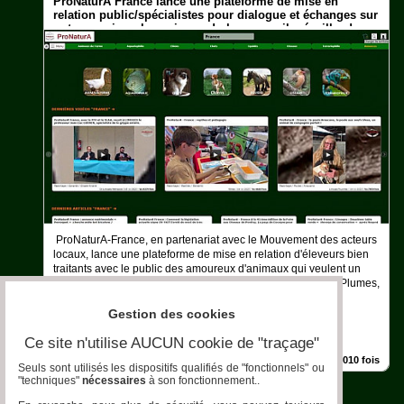
ProNaturA France lance une plateforme de mise en
relation public/spécialistes pour dialogue et échanges sur
notre passion : les animaux ! plumes, poils, écailles !
Aquariophilie
Chats
Chiens
Furets
Equidés
Oiseaux
Terrariophilie
ProNaturA-France, en partenariat avec le Mouvement des acteurs
locaux, lance une plateforme de mise en relation d'éleveurs bien
traitants avec le public des amoureux d'animaux qui veulent un
Elevage-
plus : des animaux, mais aussi du conseil de spécialistes. Plumes,
Conservatoire
poils, écailles, tout est sur..
Gestion des cookies
Bien-
Traitance
Ce site n'utilise AUCUN cookie de "traçage"
Actualité » À la une
Bellegarde
|
22/11/2023
|
Vu 2057010 fois
Legislation
Seuls sont utilisés les dispositifs qualifiés de "fonctionnels" ou
"techniques"
nécessaires
à son fonctionnement..
Maladies-