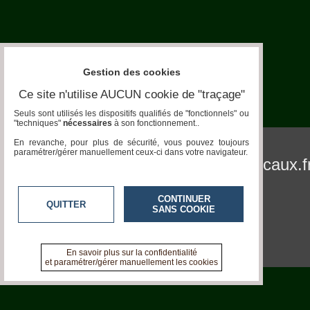
de-
Ferme
Aquariophilie
Chats
Gestion des cookies
Ce site n'utilise AUCUN cookie de "traçage"
Chiens
Seuls sont utilisés les dispositifs qualifiés de "fonctionnels" ou
Furets
"techniques"
nécessaires
à son fonctionnement..
En revanche, pour plus de sécurité, vous pouvez toujours
Equidés
paramétrer/gérer manuellement ceux-ci dans votre navigateur.
pronatura.acteurs-locaux.f
Oiseaux
CONTINUER
Terrariophilie
QUITTER
SANS COOKIE
Elevage-
Conservatoire
En savoir plus sur la confidentialité
et paramétrer/gérer manuellement les cookies
Bien-
Traitance
Legislation