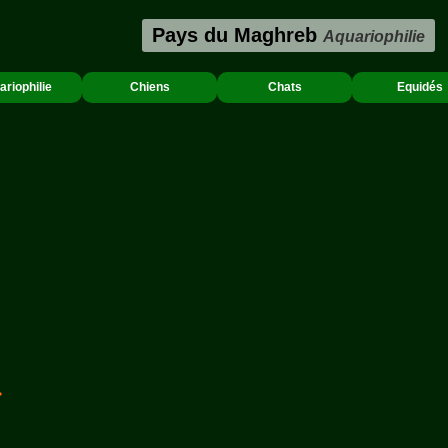
Pays du Maghreb
Aquariophilie
ariophilie
Chiens
Chats
Equidés
➔