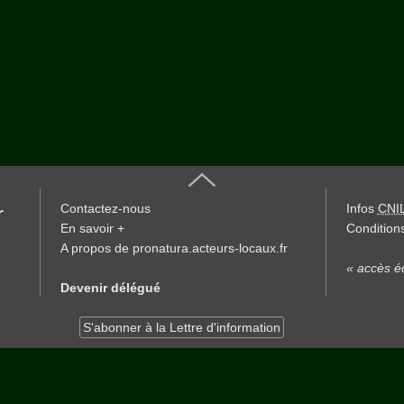
Contactez-nous
Infos
CNI
r
En savoir +
Conditions
A propos de pronatura.acteurs-locaux.fr
« accès éd
Devenir délégué
S'abonner à la Lettre d'information