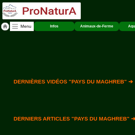
Menu
Infos
Animaux-de-Ferme
Aqu
Accueil
ACCUEIL
Pays
du
Maghreb
Qui
sommes-
DERNIÈRES VIDÉOS "PAYS DU MAGHREB" ➔
nous
?
Textes
de
Lois
DERNIERS ARTICLES "PAYS DU MAGHREB" 
Annonces
Animaux-