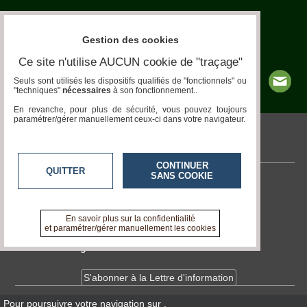
Aquariophilie
Gestion des cookies
Chats
Ce site n'utilise AUCUN cookie de "traçage"
Chiens
Seuls sont utilisés les dispositifs qualifiés de "fonctionnels" ou
"techniques"
nécessaires
à son fonctionnement..
Furets
En revanche, pour plus de sécurité, vous pouvez toujours
paramétrer/gérer manuellement ceux-ci dans votre navigateur.
Equidés
pronatura.acteurs-locaux.fr
Oiseaux
CONTINUER
QUITTER
SANS COOKIE
Terrariophilie
Contactez-nous
En savoir +
Elevage-
A propos de pronatura.acteurs-locaux.fr
Conservatoire
En savoir plus sur la confidentialité
et paramétrer/gérer manuellement les cookies
Bien-
Devenir délégué
Traitance
S'abonner à la Lettre d'information
Legislation
Pour poursuivre votre navigation sur
,
Maladies-