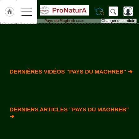
Pays du Maghreb
Changer de territoire
Chats
Accueil
ACCUEIL
Pays
du
Maghreb
Qui
sommes-
DERNIÈRES VIDÉOS "PAYS DU MAGHREB" ➔
nous
?
Textes
de
Lois
DERNIERS ARTICLES "PAYS DU MAGHREB"
Annonces
➔
Animaux-
de-
Ferme