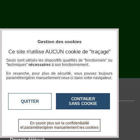
Chiens
Furets
Equidés
Gestion des cookies
Oiseaux
Ce site n'utilise AUCUN cookie de "traçage"
Terrariophilie
Seuls sont utilisés les dispositifs qualifiés de "fonctionnels" ou
"techniques"
nécessaires
à son fonctionnement..
Elevage-
En revanche, pour plus de sécurité, vous pouvez toujours
Conservatoire
paramétrer/gérer manuellement ceux-ci dans votre navigateur.
Bien-
Traitance
pronatura.acteurs-locaux.fr
CONTINUER
QUITTER
Legislation
SANS COOKIE
Contactez-nous
Maladies-
Epidémies
En savoir +
En savoir plus sur la confidentialité
A propos de pronatura.acteurs-locaux.fr
et paramétrer/gérer manuellement les cookies
Pédagogie-
Formation
Devenir délégué