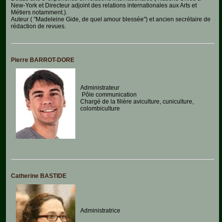
New-York et Directeur adjoint des relations internationales aux Arts et
Métiers notamment.).
Chiens
Auteur ( "Madeleine Gide, de quel amour blessée") et ancien secrétaire de
rédaction de revues.
Furets
Equidés
Pierre BARROT-DORE
Oiseaux
Administrateur
Terrariophilie
Pôle communication
Chargé de la filière aviculture, cuniculture,
colombiculture
Elevage-
Conservatoire
Bien-
Traitance
Legislation
Catherine BASTIDE
Maladies-
Epidémies
Pédagogie-
Administratrice
Formation