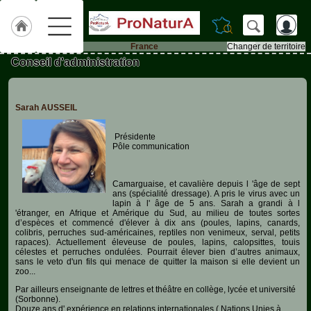
France
Changer de territoire
Conseil d'administration
Accueil
Qui
sommes-
Sarah AUSSEIL
nous
?
Présidente
Pôle communication
Textes
de
Lois
Camarguaise, et cavalière depuis l 'âge de sept
ans (spécialité dressage). A pris le virus avec un
Annonces
lapin à l' âge de 5 ans. Sarah a grandi à l
'étranger, en Afrique et Amérique du Sud, au milieu de toutes sortes
d’espèces et commencé d'élever à dix ans (poules, lapins, canards,
colibris, perruches sud-américaines, reptiles non venimeux, serval, petits
Animaux-
rapaces). Actuellement éleveuse de poules, lapins, calopsittes, touis
de-
célestes et perruches ondulées. Pourrait élever bien d’autres animaux,
Ferme
sans le veto d'un fils qui menace de quitter la maison si elle devient un
zoo...
Aquariophilie
Par ailleurs enseignante de lettres et théâtre en collège, lycée et université
(Sorbonne).
Chats
Douze ans d' expérience en relations internationales ( Nations Unies à