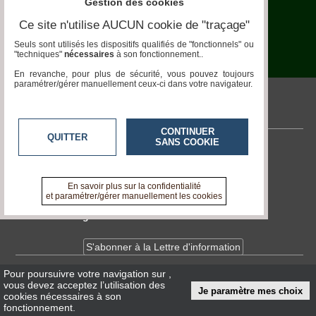
Gestion des cookies
Aquariophilie
Ce site n'utilise AUCUN cookie de "traçage"
Chats
Seuls sont utilisés les dispositifs qualifiés de "fonctionnels" ou
"techniques"
nécessaires
à son fonctionnement..
Chiens
En revanche, pour plus de sécurité, vous pouvez toujours
paramétrer/gérer manuellement ceux-ci dans votre navigateur.
Furets
pronatura.acteurs-locaux.fr
Equidés
CONTINUER
QUITTER
Oiseaux
SANS COOKIE
Contactez-nous
Terrariophilie
En savoir +
A propos de pronatura.acteurs-locaux.fr
En savoir plus sur la confidentialité
Elevage-
et paramétrer/gérer manuellement les cookies
Conservatoire
Devenir délégué
Bien-
Traitance
S'abonner à la Lettre d'information
Legislation
Pour poursuivre votre navigation sur
,
Infos
CNIL/RGPD
vous devez acceptez l’utilisation des
Je paramètre mes choix
Maladies-
Conditions Générales d'Utilisation
cookies nécessaires à son
Epidémies
fonctionnement.