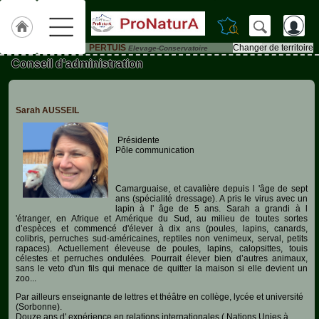
PERTUIS
Changer de territoire
Elevage-Conservatoire
Conseil d'administration
Accueil
ACCUEIL
PERTUIS
Sarah AUSSEIL
Qui
Présidente
sommes-
Pôle communication
nous
?
Camarguaise, et cavalière depuis l 'âge de sept
Textes
ans (spécialité dressage). A pris le virus avec un
de
lapin à l' âge de 5 ans. Sarah a grandi à l
Lois
'étranger, en Afrique et Amérique du Sud, au milieu de toutes sortes
d’espèces et commencé d'élever à dix ans (poules, lapins, canards,
colibris, perruches sud-américaines, reptiles non venimeux, serval, petits
Annonces
rapaces). Actuellement éleveuse de poules, lapins, calopsittes, touis
célestes et perruches ondulées. Pourrait élever bien d’autres animaux,
sans le veto d'un fils qui menace de quitter la maison si elle devient un
Animaux-
zoo...
de-
Par ailleurs enseignante de lettres et théâtre en collège, lycée et université
Ferme
(Sorbonne).
Douze ans d' expérience en relations internationales ( Nations Unies à