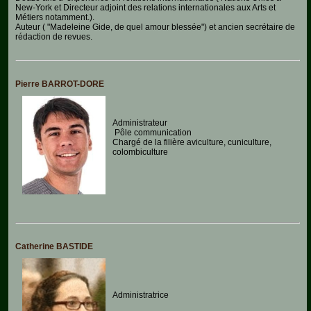
Aquariophilie
New-York et Directeur adjoint des relations internationales aux Arts et
Métiers notamment.).
Auteur ( "Madeleine Gide, de quel amour blessée") et ancien secrétaire de
Chats
rédaction de revues.
Chiens
Pierre BARROT-DORE
Furets
Equidés
Administrateur
Pôle communication
Oiseaux
Chargé de la filière aviculture, cuniculture,
colombiculture
Terrariophilie
Elevage-
Conservatoire
Bien-
Traitance
Catherine BASTIDE
Legislation
Maladies-
Administratrice
Epidémies