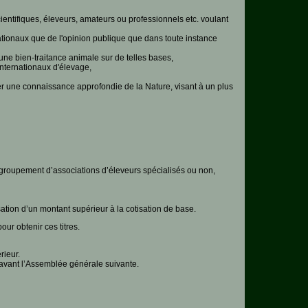
entifiques, éleveurs, amateurs ou professionnels etc. voulant
rnationaux que de l'opinion publique que dans toute instance
 une bien-traitance animale sur de telles bases,
internationaux d'élevage,
er une connaissance approfondie de la Nature, visant à un plus
egroupement d’associations d’éleveurs spécialisés ou non,
tion d’un montant supérieur à la cotisation de base.
ur obtenir ces titres.
rieur.
s avant l’Assemblée générale suivante.