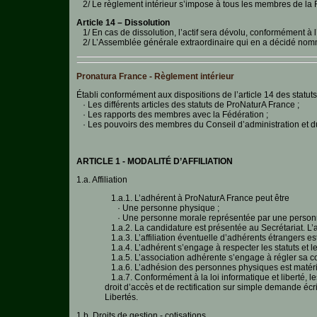
2/ Le règlement intérieur s’impose à tous les membres de la 
Article 14 – Dissolution
1/ En cas de dissolution, l’actif sera dévolu, conformément à l’a
2/ L’Assemblée générale extraordinaire qui en a décidé nomme u
Pronatura France - Règlement intérieur
Établi conformément aux dispositions de l’article 14 des statut
· Les différents articles des statuts de ProNaturA France ;
· Les rapports des membres avec la Fédération ;
· Les pouvoirs des membres du Conseil d’administration et d
ARTICLE 1 - MODALITÉ D’AFFILIATION
1.a. Affiliation
1.a.1. L’adhérent à ProNaturA France peut être
· Une personne physique ;
· Une personne morale représentée par une personne ph
1.a.2. La candidature est présentée au Secrétariat. L’af
1.a.3. L’affiliation éventuelle d’adhérents étrangers 
1.a.4. L’adhérent s’engage à respecter les statuts et le
1.a.5. L’association adhérente s’engage à régler sa co
1.a.6. L’adhésion des personnes physiques est matéri
1.a.7. Conformément à la loi informatique et liberté, le
droit d’accès et de rectification sur simple demande écr
Libertés.
1.b. Droits de gestion - cotisations