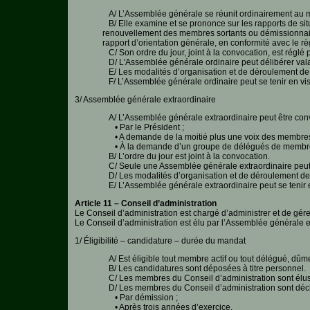
A/ L’Assemblée générale se réunit ordinairement au mo
B/ Elle examine et se prononce sur les rapports de situ
renouvellement des membres sortants ou démissionnaires 
rapport d’orientation générale, en conformité avec le rè
C/ Son ordre du jour, joint à la convocation, est réglé 
D/ L'Assemblée générale ordinaire peut délibérer val
E/ Les modalités d’organisation et de déroulement de l
F/ L’Assemblée générale ordinaire peut se tenir en vi
3/ Assemblée générale extraordinaire
A/ L’Assemblée générale extraordinaire peut être con
• Par le Président ;
• A demande de la moitié plus une voix des membres 
• À la demande d’un groupe de délégués de membres act
B/ L’ordre du jour est joint à la convocation.
C/ Seule une Assemblée générale extraordinaire peut s
D/ Les modalités d’organisation et de déroulement de l
E/ L’Assemblée générale extraordinaire peut se tenir 
Article 11 – Conseil d’administration
Le Conseil d’administration est chargé d’administrer et de gérer
Le Conseil d’administration est élu par l’Assemblée générale et 
1/ Éligibilité – candidature – durée du mandat
A/ Est éligible tout membre actif ou tout délégué, dûm
B/ Les candidatures sont déposées à titre personnel.
C/ Les membres du Conseil d’administration sont élus po
D/ Les membres du Conseil d’administration sont décla
• Par démission ;
• Après trois années d’exercice.