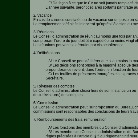
E/ De façon à ce que le CA ne soit jamais remplacé dans
L’année suivante, seront déclarés sortants par tirage 
2/ Vacance
En cas de carence constatée ou de vacance sur un poste en so
Le remplacement définitif n’intervient qu’après l’élection du 
3/ Réunions
Le Conseil d’administration se réunit au moins une fois par a
comprenant l’ordre du jour doit être expédiée au moins vingt et
Les réunions peuvent se dérouler par visioconférence.
4/ Délibérations
A/ Le Conseil ne peut délibérer que si au moins la mo
B/ Les décisions sont prises à la majorité absolue des
prépondérance revient, dans l’ordre, en fonction de leur
C/ Les feuilles de présences émargées et les procès-ver
Secrétaire.
5/ Réviseur des comptes
Le Conseil d’administration choisi hors de son instance un ou
deux réviseur(s) des comptes.
6/ Commission
Le Conseil d’administration peut, sur proposition du Bureau, cr
commissions sont responsables des conclusions de leurs trav
7/ Remboursements des frais, rémunération
A/ Les fonctions des membres du Conseil d’administra
B/ Les membres du Conseil d’administration et du Bure
règles précisées à l’article 6, § 5 du règlement intérieur.