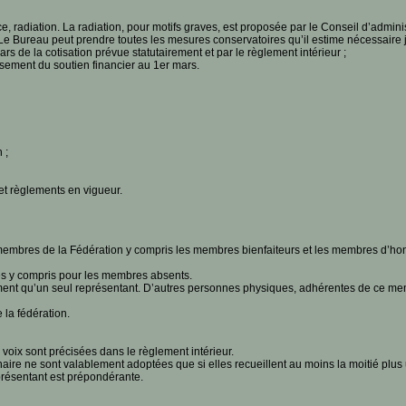
tice, radiation. La radiation, pour motifs graves, est proposée par le Conseil d’ad
 Le Bureau peut prendre toutes les mesures conservatoires qu’il estime nécessaire
s de la cotisation prévue statutairement et par le règlement intérieur ;
rsement du soutien financier au 1er mars.
 ;
 et règlements en vigueur.
mbres de la Fédération y compris les membres bienfaiteurs et les membres d’ho
es y compris pour les membres absents.
 qu’un seul représentant. D’autres personnes physiques, adhérentes de ce membr
 la fédération.
voix sont précisées dans le règlement intérieur.
aire ne sont valablement adoptées que si elles recueillent au moins la moitié plu
présentant est prépondérante.