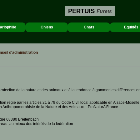
PERTUIS
Furets
ariophilie
Chiens
Chats
Equidés
seil d'administration
rotection de la nature et des animaux et à la tendance à gommer les différences en
ation régie par les articles 21 à 79 du Code Civil local applicable en Alsace-Mosell
on Anthropomorphiste de la Nature et des Animaux – ProNaturA France.
e-Rue 68380 Breitenbach
reau, au mieux des intérêts de la fédération.