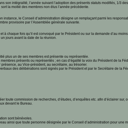
 son intégralité, l’année suivant l’adoption des présents statuts modifiés, 1/3 de
au sort la moitié des membres non élus l’année précédente.
n instance, le Conseil d’administration désigne un remplaçant parmi les responsab
membre provisoire par l’Assemblée générale suivante.
n, et à chaque fois qu’il est convoqué par le Président ou sur la demande d’au moi
 un jours avant la date de la réunion.
itié plus un de ses membres est présente ou représentée.
 membres présents ou représentés ; en cas d’égalité la voix du Président de la Fé
 présence, au Vice-président, au secrétaire, au trésorier.
baux des délibérations sont signés par le Président et par le Secrétaire de la Fédé
éer toute commission de recherches, d’études, d’enquêtes etc. afin d’éclairer sur, o
aux devant le Bureau.
tion sont bénévoles.
au ainsi que toute personne désignée par le Conseil d’administration pour une mis