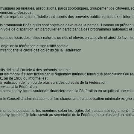
physiques ou morales, associations, parcs zoologiques, groupement de citoyens, sci
 énoncés ci-dessous :
et leur représentation officielle tant auprès des pouvoirs publics nationaux et inte
is promouvoir l'idée qu'ils sont objets de devoirs de la part de l'Homme en prônant
voie de disparition, en particulier en participant à des programmes nationaux et 
es ou issus des milieux naturels ou nés et élevés en captivité et ainsi de favoris
objet de la fédération et son utilité sociale,
trant dans le cadre des objectifs de la Fédération.
s définis à l’article 4 des présents statuts :
les modalités sont fixées par le règlement intérieur, telles que associations ou r
1 ou de 1908 ou informelles ;
éalisation de l’un ou de plusieurs des objectifs de la Fédération.
vices à la Fédération.
ales ou physiques soutenant financièrement la Fédération en acquittant une cotisa
r le Conseil d’administration qui fixe chaque année la cotisation minimale exigée po
 entre le postulant et les membres selon les règles définies dans le règlement inté
u physique doit le faire savoir au secrétariat de la Fédération au plus tard un moi