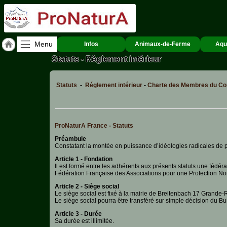
Menu
Infos
Animaux-de-Ferme
Aqu
Statuts - Règlement intérieur
Accueil
ACCUEIL
Statuts
-
Réglement intérieur
-
Charte des Membres du Con
PERTUIS
Qui
sommes-
nous
ProNaturA France - Statuts
?
Préambule
Constatant la montée en puissance d’idéologies radicales de p
Textes
de
Article 1 - Fondation
Lois
Il est formé entre les adhérents aux présents statuts une fédér
Fédération Française des Associations pour une Protection N
Annonces
Article 2 - Siège social
Le siège social est fixé à la mairie de Breitenbach 17 Grand
Le siège social pourra être transféré sur simple décision du Bu
Animaux-
Article 3 - Durée
de-
Sa durée est illimitée.
Ferme