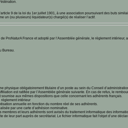
Fédération.
rticle 9 de la loi du 1er juillet 1901, à une association poursuivant des buts similai
n (ou plusieurs) liquidateur(s) chargé(s) de réaliser l’actif.
s de ProNaturA France et adopté par l’Assemblée générale, le règlement intérieur, a
u Bureau.
ysique obligatoirement titulaire d’un poste au sein du Conseil d’administration
filiation est ratifiée par l’Assemblée générale suivante. En cas de refus, le rembou
est soumise aux mêmes dispositions que celle concernant les adhérents français.
 règlement intérieur
tisation annuelle en fonction du nombre réel de ses adhérents.
alisée par une carte d’adhésion nominative.
s membres et leurs adhérents sont avisés du traitement informatique des informations 
ite de leur part auprès de secrétariat. Le fichier informatique fait l'objet d’une dé