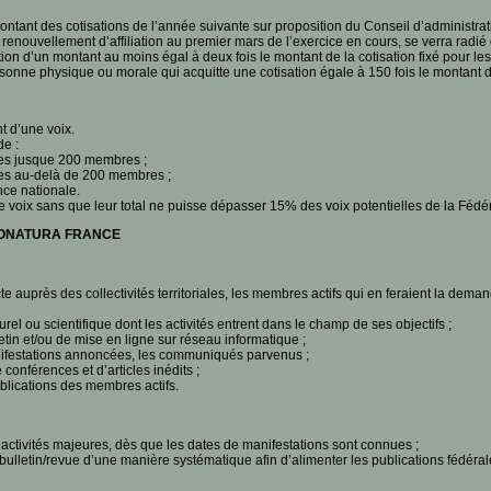
tant des cotisations de l’année suivante sur proposition du Conseil d’administrat
 renouvellement d’affiliation au premier mars de l’exercice en cours, se verra rad
on d’un montant au moins égal à deux fois le montant de la cotisation fixé pour le
ersonne physique ou morale qui acquitte une cotisation égale à 150 fois le montant d
 d’une voix.
e :
les jusque 200 membres ;
les au-delà de 200 membres ;
ce nationale.
voix sans que leur total ne puisse dépasser 15% des voix potentielles de la Fédér
RONATURA FRANCE
e auprès des collectivités territoriales, les membres actifs qui en feraient la deman
rel ou scientifique dont les activités entrent dans le champ de ses objectifs ;
tin et/ou de mise en ligne sur réseau informatique ;
ifestations annoncées, les communiqués parvenus ;
nférences et d’articles inédits ;
ublications des membres actifs.
 activités majeures, dès que les dates de manifestations sont connues ;
lletin/revue d’une manière systématique afin d’alimenter les publications fédérales