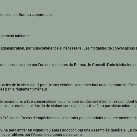
 son sein un Bureau comprenant :
glement intérieur.
dministration, par visioconférence si nécessaire. Les modalités de convocations so
ur un poste occupé par l’un des membres du Bureau, le Conseil d’administration p
actes de la vie civile. Il peut, le cas échéant, mandater tout autre membre du Cons
 par le règlement intérieur.
 de suspendre, à titre conservatoire, tout membre du Conseil d’administration dont 
quer. La réunion qui décide de statuer sur ce point peut se faire par visioconférence
 son Président. En cas d’empêchement, ce dernier peut mandater un autre membre du
ion, ne peut entrer en vigueur qu’après adoption par une Assemblée générale. En cou
t être ratifiées par l’Assemblée générale suivante.