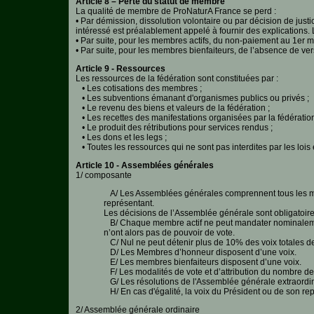
Article 8 – Perte du statut de membre
Epidémies
La qualité de membre de ProNaturA France se perd :
• Par démission, dissolution volontaire ou par décision de jus
intéressé est préalablement appelé à fournir des explications.
Pédagogie-
• Par suite, pour les membres actifs, du non-paiement au 1er mar
Formation
• Par suite, pour les membres bienfaiteurs, de l’absence de ve
Article 9 - Ressources
Les ressources de la fédération sont constituées par :
Agenda
• Les cotisations des membres ;
• Les subventions émanant d'organismes publics ou privés ;
Vidéos
• Le revenu des biens et valeurs de la fédération ;
• Les recettes des manifestations organisées par la fédération
• Le produit des rétributions pour services rendus ;
• Les dons et les legs ;
• Toutes les ressources qui ne sont pas interdites par les lois
Article 10 - Assemblées générales
1/ composante
A/ Les Assemblées générales comprennent tous les me
représentant.
Les décisions de l’Assemblée générale sont obligatoir
B/ Chaque membre actif ne peut mandater nominalement
n’ont alors pas de pouvoir de vote.
C/ Nul ne peut détenir plus de 10% des voix totales de
D/ Les Membres d’honneur disposent d’une voix.
E/ Les membres bienfaiteurs disposent d’une voix.
F/ Les modalités de vote et d’attribution du nombre de 
G/ Les résolutions de l'Assemblée générale extraordin
H/ En cas d'égalité, la voix du Président ou de son re
2/ Assemblée générale ordinaire