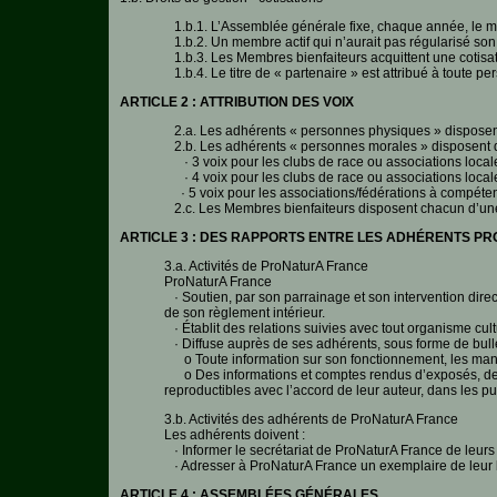
1.b.1. L’Assemblée générale fixe, chaque année, le mon
1.b.2. Un membre actif qui n’aurait pas régularisé son
1.b.3. Les Membres bienfaiteurs acquittent une cotisati
1.b.4. Le titre de « partenaire » est attribué à toute p
ARTICLE 2 : ATTRIBUTION DES VOIX
2.a. Les adhérents « personnes physiques » disposent
2.b. Les adhérents « personnes morales » disposent d
· 3 voix pour les clubs de race ou associations loca
· 4 voix pour les clubs de race ou associations loca
· 5 voix pour les associations/fédérations à compéten
2.c. Les Membres bienfaiteurs disposent chacun d’une 
ARTICLE 3 : DES RAPPORTS ENTRE LES ADHÉRENTS P
3.a. Activités de ProNaturA France
ProNaturA France
· Soutien, par son parrainage et son intervention direct
de son règlement intérieur.
· Établit des relations suivies avec tout organisme cultu
· Diffuse auprès de ses adhérents, sous forme de bulle
o Toute information sur son fonctionnement, les man
o Des informations et comptes rendus d’exposés, de co
reproductibles avec l’accord de leur auteur, dans les p
3.b. Activités des adhérents de ProNaturA France
Les adhérents doivent :
· Informer le secrétariat de ProNaturA France de leurs
· Adresser à ProNaturA France un exemplaire de leur bu
ARTICLE 4 : ASSEMBLÉES GÉNÉRALES