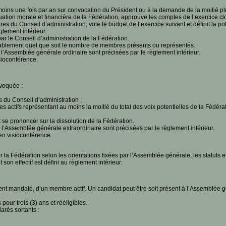
ins une fois par an sur convocation du Président ou à la demande de la moitié pl
ation morale et financière de la Fédération, approuve les comptes de l’exercice clos
du Conseil d’administration, vote le budget de l’exercice suivant et définit la pol
glement intérieur.
par le Conseil d’administration de la Fédération.
ablement quel que soit le nombre de membres présents ou représentés.
’Assemblée générale ordinaire sont précisées par le règlement intérieur.
sioconférence.
voquée :
du Conseil d’administration ;
ifs représentant au moins la moitié du total des voix potentielles de la Fédérat
e prononcer sur la dissolution de la Fédération.
’Assemblée générale extraordinaire sont précisées par le règlement intérieur.
en visioconférence.
 la Fédération selon les orientations fixées par l’Assemblée générale, les statuts et
son effectif est défini au règlement intérieur.
ent mandaté, d’un membre actif. Un candidat peut être soit présent à l’Assemblée g
ur trois (3) ans et rééligibles.
rés sortants :