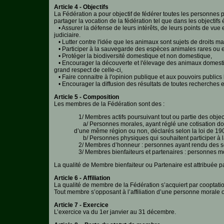
Article 4 - Objectifs
La Fédération a pour objectif de fédérer toutes les personnes 
Aquariophilie
partager la vocation de la fédération tel que dans les objectifs
• Assurer la défense de leurs intérêts, de leurs points de vue 
judiciaire.
Chats
• Lutter contre l'idée que les animaux sont sujets de droits ma
• Participer à la sauvegarde des espèces animales rares ou en 
Chiens
• Protéger la biodiversité domestique et non domestique,
• Encourager la découverte et l'élevage des animaux domestiqu
grand respect de celle-ci,
Furets
• Faire connaitre à l'opinion publique et aux pouvoirs publics l'
• Encourager la diffusion des résultats de toutes recherches en
Equidés
Article 5 - Composition
Les membres de la Fédération sont des :
Oiseaux
1/ Membres actifs poursuivant tout ou partie des objectif
a/ Personnes morales, ayant réglé une cotisation dont 
d’une même région ou non, déclarés selon la loi de 190
Terrariophilie
b/ Personnes physiques qui souhaitent participer à la r
2/ Membres d’honneur : personnes ayant rendu des ser
Elevage-
3/ Membres bienfaiteurs et partenaires : personnes mor
Conservatoire
La qualité de Membre bienfaiteur ou Partenaire est attribuée pa
Bien-
Article 6 - Affiliation
Traitance
La qualité de membre de la Fédération s’acquiert par cooptation
Tout membre s’opposant à l’affiliation d’une personne morale o
Legislation
Article 7 - Exercice
L’exercice va du 1er janvier au 31 décembre.
Maladies-