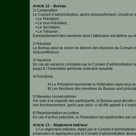
Article 12 – Bureau
1/ Composition
Le Conseil d’administration, après renouvellement, choisit en
• Le Président ;
• Le vice-Président ;
• Le Secrétaire ;
• Le Trésorier ;
Éventuellement des membres dont l’attribution est définie au rè
2/ Réunion
Le Bureau peut se réunir en dehors des réunions du Conseil d’a
visioconférence.
3/ Vacance
En cas de vacance constatée par le Conseil d’administration s
jusqu’à l’Assemblée générale ordinaire suivante.
4/ Fonctions
A/ Le Président représente la Fédération dans tous les 
B/ Les fonctions des membres du Bureau sont précisées
5/ Mesures conservatoires
Par vote à la majorité des participants, le Bureau peut décider
son fonctionnement, après que celui- ci ait été appelé à s’expli
6/ Représentation en justice
En cas d’action judiciaire, la Fédération est représentée par
Article 13 – Règlement intérieur
1/ Le règlement intérieur, établi par le Conseil d’administrat
proposées et appliquées par le Conseil d’administration devron