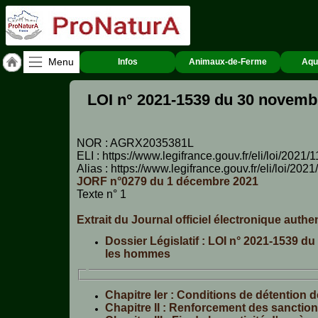
Menu
Infos
Animaux-de-Ferme
Aqu
Accueil
LOI n° 2021-1539 du 30 novembre 
ACCUEIL
PERTUIS
NOR : AGRX2035381L
Qui
ELI : https://www.legifrance.gouv.fr/eli/loi/202
sommes-
Alias : https://www.legifrance.gouv.fr/eli/loi/202
nous
JORF n°0279 du 1 décembre 2021
?
Texte n° 1
Textes
Extrait du Journal officiel électronique authe
de
Lois
Dossier Législatif : LOI n° 2021-1539 du
les hommes
Annonces
Chapitre Ier : Conditions de détention 
Animaux-
Chapitre II : Renforcement des sanction
de-
Ferme