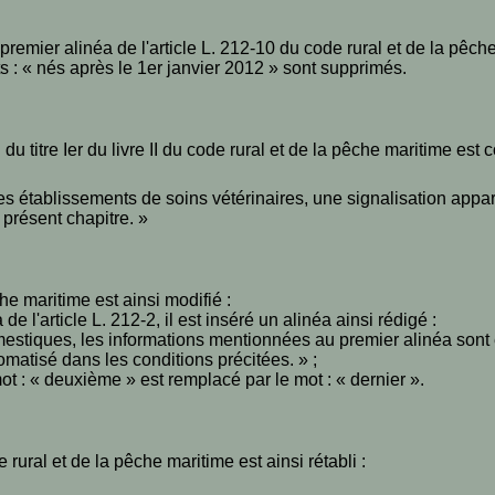
emier alinéa de l'article L. 212-10 du code rural et de la pêche
ots : « nés après le 1er janvier 2012 » sont supprimés.
 du titre Ier du livre II du code rural et de la pêche maritime est
es établissements de soins vétérinaires, une signalisation appare
résent chapitre. »
he maritime est ainsi modifié :
de l'article L. 212-2, il est inséré un alinéa ainsi rédigé :
estiques, les informations mentionnées au premier alinéa sont en
tomatisé dans les conditions précitées. » ;
 mot : « deuxième » est remplacé par le mot : « dernier ».
e rural et de la pêche maritime est ainsi rétabli :