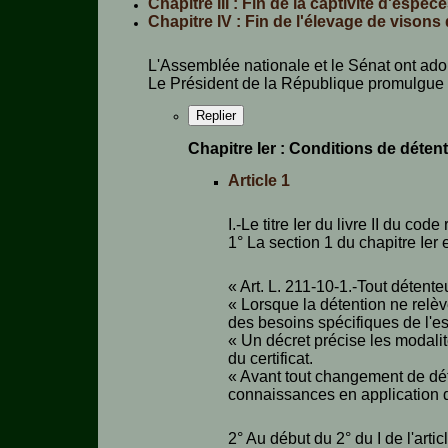
Chapitre III : Fin de la captivité d'espè
Chapitre IV : Fin de l'élevage de visons
Aquariophilie
L'Assemblée nationale et le Sénat ont ado
Chats
Le Président de la République promulgue la 
Chiens
Replier
Chapitre Ier : Conditions de déten
Furets
Article 1
Equidés
I.-Le titre Ier du livre II du cod
Oiseaux
1° La section 1 du chapitre Ier 
Terrariophilie
« Art. L. 211-10-1.-Tout déten
Elevage-
« Lorsque la détention ne relèv
Conservatoire
des besoins spécifiques de l'es
« Un décret précise les modalit
Bien-
du certificat.
Traitance
« Avant tout changement de déte
connaissances en application d
Legislation
2° Au début du 2° du I de l'arti
Maladies-