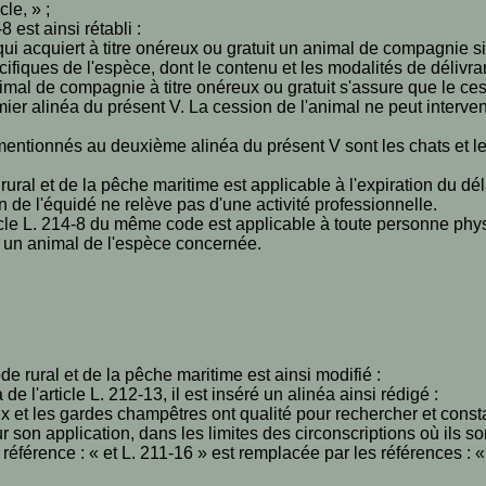
cle, » ;
 est ainsi rétabli :
ui acquiert à titre onéreux ou gratuit un animal de compagnie s
fiques de l'espèce, dont le contenu et les modalités de délivran
al de compagnie à titre onéreux ou gratuit s'assure que le cess
er alinéa du présent V. La cession de l'animal ne peut interven
ntionnés au deuxième alinéa du présent V sont les chats et l
e rural et de la pêche maritime est applicable à l'expiration du d
on de l'équidé ne relève pas d'une activité professionnelle.
icle L. 214-8 du même code est applicable à toute personne phys
i un animal de l'espèce concernée.
 code rural et de la pêche maritime est ainsi modifié :
de l'article L. 212-13, il est inséré un alinéa ainsi rédigé :
 et les gardes champêtres ont qualité pour rechercher et constate
ur son application, dans les limites des circonscriptions où ils son
la référence : « et L. 211-16 » est remplacée par les références : «