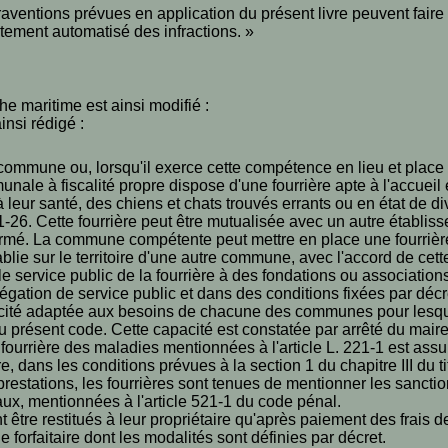
raventions prévues en application du présent livre peuvent faire 
itement automatisé des infractions. »
he maritime est ainsi modifié :
ainsi rédigé :
 commune ou, lorsqu'il exerce cette compétence en lieu et plac
nale à fiscalité propre dispose d'une fourrière apte à l'accueil
t à leur santé, des chiens et chats trouvés errants ou en état de 
211-26. Cette fourrière peut être mutualisée avec un autre établ
ermé. La commune compétente peut mettre en place une fourrière
ablie sur le territoire d'une autre commune, avec l'accord de ce
e service public de la fourrière à des fondations ou associatio
égation de service public et dans des conditions fixées par décr
acité adaptée aux besoins de chacune des communes pour lesquel
 présent code. Cette capacité est constatée par arrêté du maire
fourrière des maladies mentionnées à l'article L. 221-1 est assu
re, dans les conditions prévues à la section 1 du chapitre III du ti
prestations, les fourrières sont tenues de mentionner les sanct
ux, mentionnées à l'article 521-1 du code pénal.
être restitués à leur propriétaire qu'après paiement des frais d
 forfaitaire dont les modalités sont définies par décret.