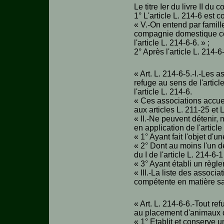
Le titre Ier du livre II du
1° L'article L. 214-6 est 
« V.-On entend par famill
compagnie domestique conf
l'article L. 214-6-6. » ;
2° Après l'article L. 214-6
« Art. L. 214-6-5.-I.-Les
refuge au sens de l'arti
l'article L. 214-6.
« Ces associations accuei
aux articles L. 211-25 et 
« II.-Ne peuvent détenir
en application de l'articl
« 1° Ayant fait l'objet d'
« 2° Dont au moins l'un 
du I de l'article L. 214-6-1
« 3° Ayant établi un règl
« III.-La liste des associ
compétente en matière san
« Art. L. 214-6-6.-Tout re
au placement d'animaux de
« 1° Etablit et conserve u