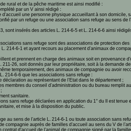
 code rural et de la pêche maritime est ainsi modifié :
complété par un V ainsi rédigé :
e d'accueil une personne physique accueillant à son domicile, sa
ié par un refuge ou une association sans refuge au sens de l'a
-3, sont insérés des articles L. 214-6-5 et L. 214-6-6 ainsi rédigé
 associations sans refuge sont des associations de protection des
cle L. 214-6-1 et ayant recours au placement d'animaux de compa
llent et prennent en charge des animaux soit en provenance d'un
L. 211-26, soit donnés par leur propriétaire, soit à la demande de 
, même temporairement, des animaux de compagnie ou avoir reco
e L. 214-6-6 que les associations sans refuge :
une déclaration au représentant de l'Etat dans le département ;
des membres du conseil d'administration ou du bureau remplit a
 ;
ement sanitaire.
ations sans refuge déclarées en application du 1° du II est tenue e
itaire, et mise à la disposition du public.
fuge au sens de l'article L. 214-6-1 ou toute association sans ref
 compagnie auprès de familles d'accueil au sens du V de l'arti
n contrat d'accueil de l'animal de compagnie signé par la famille