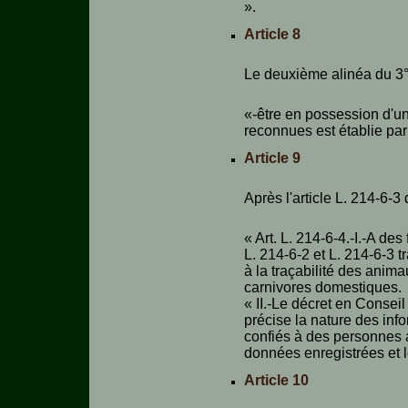
».
Article 8
Le deuxième alinéa du 3° d
«-être en possession d'un
reconnues est établie par 
Article 9
Après l'article L. 214-6-3 
« Art. L. 214-6-4.-I.-A de
L. 214-6-2 et L. 214-6-3 t
à la traçabilité des anima
carnivores domestiques.
« II.-Le décret en Conseil
précise la nature des inf
confiés à des personnes a
données enregistrées et l
Article 10