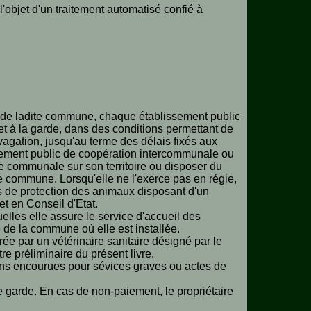
l'objet d'un traitement automatisé confié à
e de ladite commune, chaque établissement public
 et à la garde, dans des conditions permettant de
divagation, jusqu'au terme des délais fixés aux
issement public de coopération intercommunale ou
 communale sur son territoire ou disposer du
tte commune. Lorsqu'elle ne l'exerce pas en régie,
ns de protection des animaux disposant d'un
et en Conseil d'Etat.
les elle assure le service d'accueil des
 de la commune où elle est installée.
rée par un vétérinaire sanitaire désigné par le
tre préliminaire du présent livre.
ions encourues pour sévices graves ou actes de
e garde. En cas de non-paiement, le propriétaire