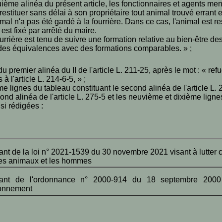
ième alinéa du présent article, les fonctionnaires et agents men
stituer sans délai à son propriétaire tout animal trouvé errant et 
mal n'a pas été gardé à la fourrière. Dans ce cas, l'animal est r
 est fixé par arrêté du maire.
urrière est tenu de suivre une formation relative au bien-être de
t des équivalences avec des formations comparables. » ;
 premier alinéa du II de l'article L. 211-25, après le mot : « ref
 l'article L. 214-6-5, » ;
e lignes du tableau constituant le second alinéa de l'article L. 
cond alinéa de l'article L. 275-5 et les neuvième et dixième lign
nsi rédigées :
ant de la loi n° 2021-1539 du 30 novembre 2021 visant à lutter co
les animaux et les hommes
tant de l'ordonnance n° 2000-914 du 18 septembre 2000 r
ronnement