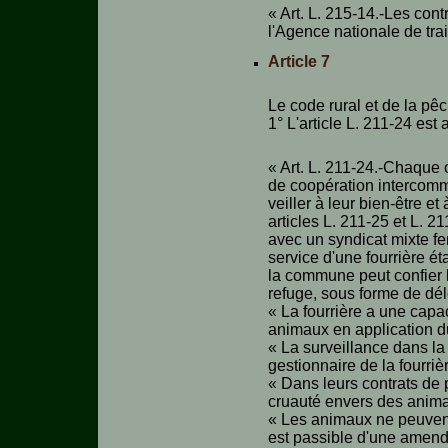
« Art. L. 215-14.-Les cont
l'Agence nationale de tra
Article 7
Le code rural et de la pêc
1° L'article L. 211-24 est 
« Art. L. 211-24.-Chaque
de coopération intercommu
veiller à leur bien-être e
articles L. 211-25 et L. 
avec un syndicat mixte f
service d'une fourrière ét
la commune peut confier l
refuge, sous forme de dél
« La fourrière a une cap
animaux en application du
« La surveillance dans la 
gestionnaire de la fourriè
« Dans leurs contrats de 
cruauté envers des anima
« Les animaux ne peuvent 
est passible d'une amende