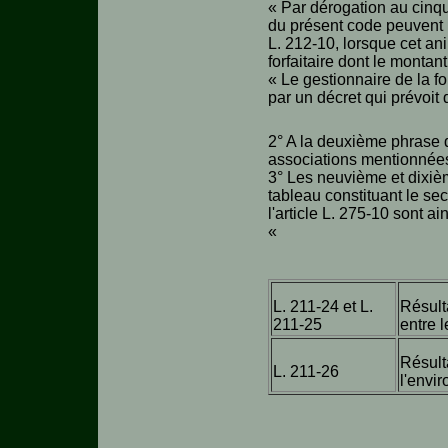
« Par dérogation au cinqu
du présent code peuvent re
L. 212-10, lorsque cet ani
forfaitaire dont le montant
« Le gestionnaire de la fo
par un décret qui prévoi
2° A la deuxième phrase du
associations mentionnées à
3° Les neuvième et dixièm
tableau constituant le se
l'article L. 275-10 sont ai
«
L. 211-24 et L.
Résult
211-25
entre 
Résul
L. 211-26
l'envi