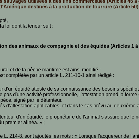
ces sauvages utilisées à des fins commerciales (Articles 46 à 
 d'Amérique destinés à la production de fourrure (Article 50)
pté,
loi dont la teneur suit :
tion des animaux de compagnie et des équidés (Articles 1 à
e rural et de la pêche maritime est ainsi modifié :
est complétée par un article L. 211-10-1 ainsi rédigé :
teur d'un équidé atteste de sa connaissance des besoins spécifi
e pas d'une activité professionnelle, l'attestation prend la form
pèce, signé par le détenteur.
és d'attestation applicables, et dans le cas prévu au deuxième a
nteur d'un équidé, le propriétaire de l'animal s'assure que le 
u premier alinéa. » ;
cle L. 214-8, sont ajoutés les mots : « Lorsque l'acquéreur de l'an