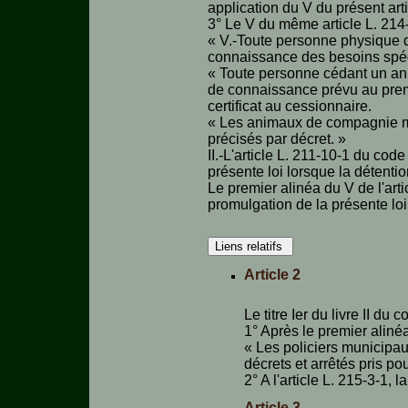
application du V du présent arti
Epidémies
3° Le V du même article L. 214-8
« V.-Toute personne physique q
Pédagogie-
connaissance des besoins spéci
Formation
« Toute personne cédant un anim
de connaissance prévu au premi
Agenda
certificat au cessionnaire.
« Les animaux de compagnie me
précisés par décret. »
Vidéos
II.-L'article L. 211-10-1 du cod
présente loi lorsque la détenti
Le premier alinéa du V de l'art
promulgation de la présente lo
Liens relatifs
Article 2
Le titre Ier du livre II du
1° Après le premier alinéa 
« Les policiers municipaux
décrets et arrêtés pris po
2° A l'article L. 215-3-1, 
Article 3