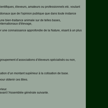
entifiques, éleveurs, amateurs ou professionnels etc. voulant
rnationaux que de l'opinion publique que dans toute instance
 une bien-traitance animale sur de telles bases,
internationaux d'élevage,
er une connaissance approfondie de la Nature, visant à un plus
egroupement d’associations d’éleveurs spécialisés ou non,
tion d’un montant supérieur à la cotisation de base.
ur obtenir ces titres.
rieur.
s avant l’Assemblée générale suivante.