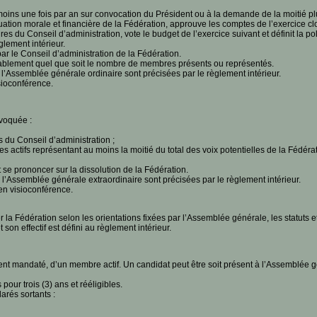
ins une fois par an sur convocation du Président ou à la demande de la moitié pl
ation morale et financière de la Fédération, approuve les comptes de l’exercice clos
du Conseil d’administration, vote le budget de l’exercice suivant et définit la pol
glement intérieur.
par le Conseil d’administration de la Fédération.
ablement quel que soit le nombre de membres présents ou représentés.
’Assemblée générale ordinaire sont précisées par le règlement intérieur.
sioconférence.
voquée :
du Conseil d’administration ;
ifs représentant au moins la moitié du total des voix potentielles de la Fédérat
e prononcer sur la dissolution de la Fédération.
’Assemblée générale extraordinaire sont précisées par le règlement intérieur.
en visioconférence.
 la Fédération selon les orientations fixées par l’Assemblée générale, les statuts et
son effectif est défini au règlement intérieur.
ent mandaté, d’un membre actif. Un candidat peut être soit présent à l’Assemblée g
ur trois (3) ans et rééligibles.
rés sortants :