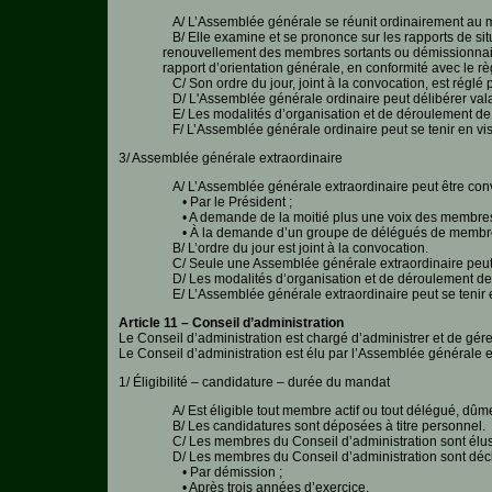
A/ L’Assemblée générale se réunit ordinairement au mo
B/ Elle examine et se prononce sur les rapports de situ
renouvellement des membres sortants ou démissionnaires 
rapport d’orientation générale, en conformité avec le rè
C/ Son ordre du jour, joint à la convocation, est réglé 
D/ L'Assemblée générale ordinaire peut délibérer val
E/ Les modalités d’organisation et de déroulement de l
F/ L’Assemblée générale ordinaire peut se tenir en vi
3/ Assemblée générale extraordinaire
A/ L’Assemblée générale extraordinaire peut être con
• Par le Président ;
• A demande de la moitié plus une voix des membres 
• À la demande d’un groupe de délégués de membres act
B/ L’ordre du jour est joint à la convocation.
C/ Seule une Assemblée générale extraordinaire peut s
D/ Les modalités d’organisation et de déroulement de l
E/ L’Assemblée générale extraordinaire peut se tenir 
Article 11 – Conseil d’administration
Le Conseil d’administration est chargé d’administrer et de gérer
Le Conseil d’administration est élu par l’Assemblée générale et 
1/ Éligibilité – candidature – durée du mandat
A/ Est éligible tout membre actif ou tout délégué, dûm
B/ Les candidatures sont déposées à titre personnel.
C/ Les membres du Conseil d’administration sont élus po
D/ Les membres du Conseil d’administration sont décla
• Par démission ;
• Après trois années d’exercice.