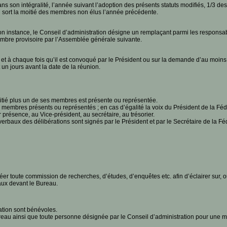
 son intégralité, l’année suivant l’adoption des présents statuts modifiés, 1/3 de
au sort la moitié des membres non élus l’année précédente.
n instance, le Conseil d’administration désigne un remplaçant parmi les responsab
membre provisoire par l’Assemblée générale suivante.
n, et à chaque fois qu’il est convoqué par le Président ou sur la demande d’au moi
 un jours avant la date de la réunion.
itié plus un de ses membres est présente ou représentée.
 membres présents ou représentés ; en cas d’égalité la voix du Président de la Fé
 présence, au Vice-président, au secrétaire, au trésorier.
baux des délibérations sont signés par le Président et par le Secrétaire de la Fédé
éer toute commission de recherches, d’études, d’enquêtes etc. afin d’éclairer sur, o
aux devant le Bureau.
tion sont bénévoles.
au ainsi que toute personne désignée par le Conseil d’administration pour une mis