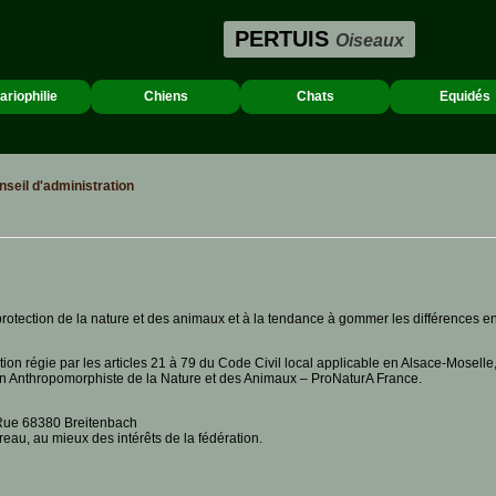
PERTUIS
Oiseaux
ariophilie
Chiens
Chats
Equidés
seil d'administration
rotection de la nature et des animaux et à la tendance à gommer les différences en
ation régie par les articles 21 à 79 du Code Civil local applicable en Alsace-Mosell
on Anthropomorphiste de la Nature et des Animaux – ProNaturA France.
e-Rue 68380 Breitenbach
reau, au mieux des intérêts de la fédération.