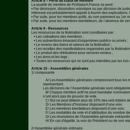
Article 8 – Perte du statut de membre
Epidémies
La qualité de membre de ProNaturA France se perd :
• Par démission, dissolution volontaire ou par décision de jus
intéressé est préalablement appelé à fournir des explications.
Pédagogie-
• Par suite, pour les membres actifs, du non-paiement au 1er mar
Formation
• Par suite, pour les membres bienfaiteurs, de l’absence de ve
Article 9 - Ressources
Les ressources de la fédération sont constituées par :
Agenda
• Les cotisations des membres ;
• Les subventions émanant d'organismes publics ou privés ;
Vidéos
• Le revenu des biens et valeurs de la fédération ;
• Les recettes des manifestations organisées par la fédération
• Le produit des rétributions pour services rendus ;
• Les dons et les legs ;
• Toutes les ressources qui ne sont pas interdites par les lois
Article 10 - Assemblées générales
1/ composante
A/ Les Assemblées générales comprennent tous les me
représentant.
Les décisions de l’Assemblée générale sont obligatoir
B/ Chaque membre actif ne peut mandater nominalement
n’ont alors pas de pouvoir de vote.
C/ Nul ne peut détenir plus de 10% des voix totales de
D/ Les Membres d’honneur disposent d’une voix.
E/ Les membres bienfaiteurs disposent d’une voix.
F/ Les modalités de vote et d’attribution du nombre de 
G/ Les résolutions de l'Assemblée générale extraordin
H/ En cas d'égalité, la voix du Président ou de son re
2/ Assemblée générale ordinaire