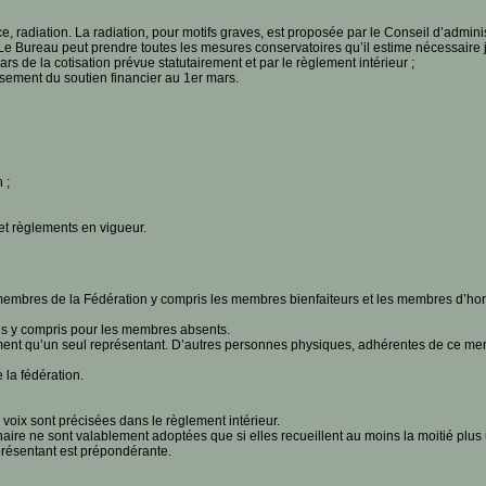
tice, radiation. La radiation, pour motifs graves, est proposée par le Conseil d’ad
 Le Bureau peut prendre toutes les mesures conservatoires qu’il estime nécessaire
s de la cotisation prévue statutairement et par le règlement intérieur ;
rsement du soutien financier au 1er mars.
 ;
 et règlements en vigueur.
mbres de la Fédération y compris les membres bienfaiteurs et les membres d’ho
es y compris pour les membres absents.
 qu’un seul représentant. D’autres personnes physiques, adhérentes de ce membr
 la fédération.
voix sont précisées dans le règlement intérieur.
aire ne sont valablement adoptées que si elles recueillent au moins la moitié plu
présentant est prépondérante.