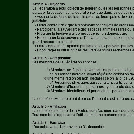
Article 4 - Objectifs
La Fédération a pour objectif de fédérer toutes les personnes 
Aquariophilie
partager la vocation de la fédération tel que dans les objectifs
• Assurer la défense de leurs intérêts, de leurs points de vue 
judiciaire.
Chats
• Lutter contre l'idée que les animaux sont sujets de droits ma
• Participer à la sauvegarde des espèces animales rares ou en 
Chiens
• Protéger la biodiversité domestique et non domestique,
• Encourager la découverte et l'élevage des animaux domestiqu
grand respect de celle-ci,
Furets
• Faire connaitre à l'opinion publique et aux pouvoirs publics l'
• Encourager la diffusion des résultats de toutes recherches en
Equidés
Article 5 - Composition
Les membres de la Fédération sont des :
Oiseaux
1/ Membres actifs poursuivant tout ou partie des objectif
a/ Personnes morales, ayant réglé une cotisation dont 
d’une même région ou non, déclarés selon la loi de 190
Terrariophilie
b/ Personnes physiques qui souhaitent participer à la r
2/ Membres d’honneur : personnes ayant rendu des ser
Elevage-
3/ Membres bienfaiteurs et partenaires : personnes mor
Conservatoire
La qualité de Membre bienfaiteur ou Partenaire est attribuée pa
Bien-
Article 6 - Affiliation
Traitance
La qualité de membre de la Fédération s’acquiert par cooptation
Tout membre s’opposant à l’affiliation d’une personne morale o
Legislation
Article 7 - Exercice
L’exercice va du 1er janvier au 31 décembre.
Maladies-