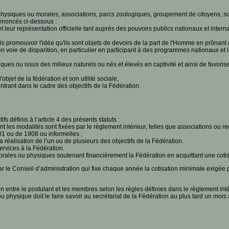
physiques ou morales, associations, parcs zoologiques, groupement de citoyens, sci
 énoncés ci-dessous :
et leur représentation officielle tant auprès des pouvoirs publics nationaux et inte
is promouvoir l'idée qu'ils sont objets de devoirs de la part de l'Homme en prônant
voie de disparition, en particulier en participant à des programmes nationaux et 
es ou issus des milieux naturels ou nés et élevés en captivité et ainsi de favoris
objet de la fédération et son utilité sociale,
trant dans le cadre des objectifs de la Fédération.
s définis à l’article 4 des présents statuts :
les modalités sont fixées par le règlement intérieur, telles que associations ou r
1 ou de 1908 ou informelles ;
éalisation de l’un ou de plusieurs des objectifs de la Fédération.
vices à la Fédération.
ales ou physiques soutenant financièrement la Fédération en acquittant une cotisa
r le Conseil d’administration qui fixe chaque année la cotisation minimale exigée po
 entre le postulant et les membres selon les règles définies dans le règlement inté
u physique doit le faire savoir au secrétariat de la Fédération au plus tard un moi