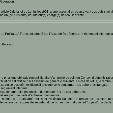
Fédération.
rticle 9 de la loi du 1er juillet 1901, à une association poursuivant des buts similai
n (ou plusieurs) liquidateur(s) chargé(s) de réaliser l’actif.
s de ProNaturA France et adopté par l’Assemblée générale, le règlement intérieur, a
u Bureau.
ysique obligatoirement titulaire d’un poste au sein du Conseil d’administration
filiation est ratifiée par l’Assemblée générale suivante. En cas de refus, le rembou
est soumise aux mêmes dispositions que celle concernant les adhérents français.
 règlement intérieur
tisation annuelle en fonction du nombre réel de ses adhérents.
alisée par une carte d’adhésion nominative.
s membres et leurs adhérents sont avisés du traitement informatique des informations 
ite de leur part auprès de secrétariat. Le fichier informatique fait l'objet d’une dé