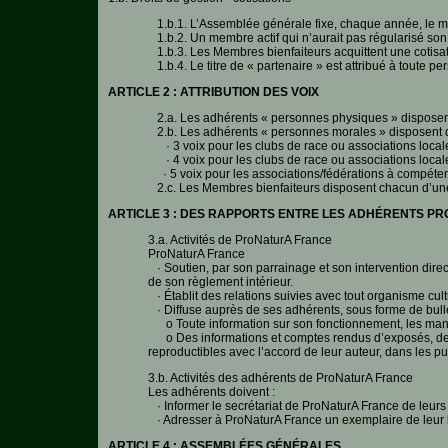
1.b.1. L’Assemblée générale fixe, chaque année, le mon
1.b.2. Un membre actif qui n’aurait pas régularisé son
1.b.3. Les Membres bienfaiteurs acquittent une cotisati
1.b.4. Le titre de « partenaire » est attribué à toute p
ARTICLE 2 : ATTRIBUTION DES VOIX
2.a. Les adhérents « personnes physiques » disposent
2.b. Les adhérents « personnes morales » disposent d
· 3 voix pour les clubs de race ou associations loca
· 4 voix pour les clubs de race ou associations loca
· 5 voix pour les associations/fédérations à compéten
2.c. Les Membres bienfaiteurs disposent chacun d’une 
ARTICLE 3 : DES RAPPORTS ENTRE LES ADHÉRENTS P
3.a. Activités de ProNaturA France
ProNaturA France
· Soutien, par son parrainage et son intervention direct
de son règlement intérieur.
· Établit des relations suivies avec tout organisme cultu
· Diffuse auprès de ses adhérents, sous forme de bulle
o Toute information sur son fonctionnement, les man
o Des informations et comptes rendus d’exposés, de co
reproductibles avec l’accord de leur auteur, dans les p
3.b. Activités des adhérents de ProNaturA France
Les adhérents doivent :
· Informer le secrétariat de ProNaturA France de leurs
· Adresser à ProNaturA France un exemplaire de leur bu
ARTICLE 4 : ASSEMBLÉES GÉNÉRALES