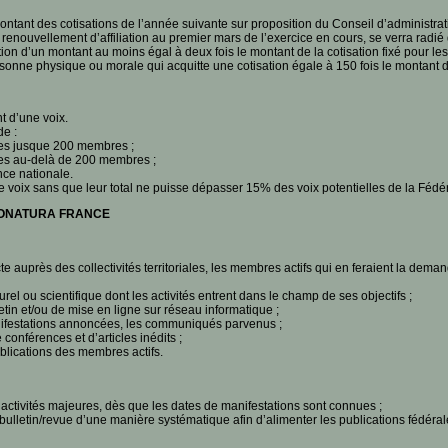
tant des cotisations de l’année suivante sur proposition du Conseil d’administrat
 renouvellement d’affiliation au premier mars de l’exercice en cours, se verra rad
on d’un montant au moins égal à deux fois le montant de la cotisation fixé pour le
ersonne physique ou morale qui acquitte une cotisation égale à 150 fois le montant d
 d’une voix.
e :
les jusque 200 membres ;
les au-delà de 200 membres ;
ce nationale.
voix sans que leur total ne puisse dépasser 15% des voix potentielles de la Fédér
RONATURA FRANCE
e auprès des collectivités territoriales, les membres actifs qui en feraient la deman
rel ou scientifique dont les activités entrent dans le champ de ses objectifs ;
tin et/ou de mise en ligne sur réseau informatique ;
ifestations annoncées, les communiqués parvenus ;
nférences et d’articles inédits ;
ublications des membres actifs.
 activités majeures, dès que les dates de manifestations sont connues ;
lletin/revue d’une manière systématique afin d’alimenter les publications fédérales