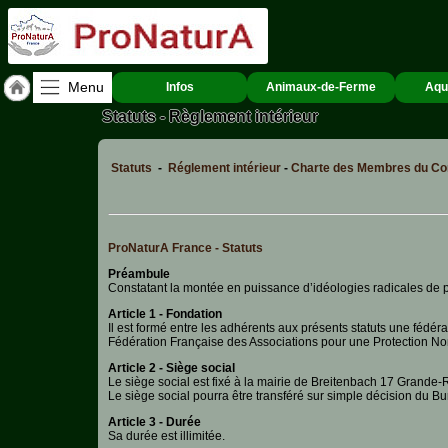
Menu
Infos
Animaux-de-Ferme
Aqu
Statuts - Règlement intérieur
Accueil
ACCUEIL
Statuts
-
Réglement intérieur
-
Charte des Membres du Con
PERTUIS
Qui
sommes-
nous
ProNaturA France - Statuts
?
Préambule
Constatant la montée en puissance d’idéologies radicales de p
Textes
de
Article 1 - Fondation
Lois
Il est formé entre les adhérents aux présents statuts une fédér
Fédération Française des Associations pour une Protection N
Annonces
Article 2 - Siège social
Le siège social est fixé à la mairie de Breitenbach 17 Grand
Le siège social pourra être transféré sur simple décision du Bu
Animaux-
Article 3 - Durée
de-
Sa durée est illimitée.
Ferme