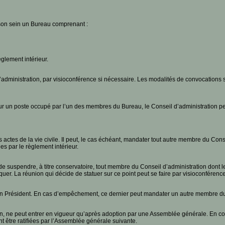
 son sein un Bureau comprenant :
glement intérieur.
dministration, par visioconférence si nécessaire. Les modalités de convocations so
ur un poste occupé par l’un des membres du Bureau, le Conseil d’administration p
actes de la vie civile. Il peut, le cas échéant, mandater tout autre membre du Cons
 par le règlement intérieur.
 de suspendre, à titre conservatoire, tout membre du Conseil d’administration dont 
quer. La réunion qui décide de statuer sur ce point peut se faire par visioconférence
 son Président. En cas d’empêchement, ce dernier peut mandater un autre membre du
ion, ne peut entrer en vigueur qu’après adoption par une Assemblée générale. En cou
t être ratifiées par l’Assemblée générale suivante.