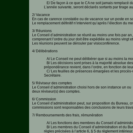
E/ De façon à ce que le CA ne soit jamais remplacé dans
L’année suivante, seront déclarés sortants par tirage 
2/ Vacance
En cas de carence constatée ou de vacance sur un poste en so
Le remplacement définitif n’intervient qu’après l’élection du 
3/ Réunions
Le Conseil d’administration se réunit au moins une fois par a
comprenant l’ordre du jour doit être expédiée au moins vingt et
Les réunions peuvent se dérouler par visioconférence.
4/ Délibérations
A/ Le Conseil ne peut délibérer que si au moins la mo
B/ Les décisions sont prises à la majorité absolue des
prépondérance revient, dans l’ordre, en fonction de leur
C/ Les feuilles de présences émargées et les procès-ver
Secrétaire.
5/ Réviseur des comptes
Le Conseil d’administration choisi hors de son instance un ou
deux réviseur(s) des comptes.
6/ Commission
Le Conseil d’administration peut, sur proposition du Bureau, cr
commissions sont responsables des conclusions de leurs trav
7/ Remboursements des frais, rémunération
A/ Les fonctions des membres du Conseil d’administra
B/ Les membres du Conseil d’administration et du Bure
règles précisées à l’article 6, § 5 du règlement intérieur.