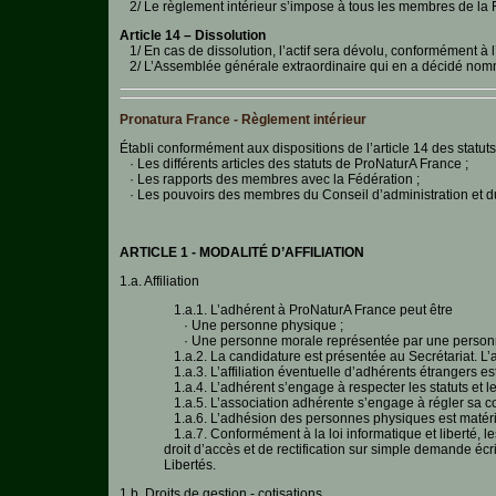
2/ Le règlement intérieur s’impose à tous les membres de la 
Article 14 – Dissolution
1/ En cas de dissolution, l’actif sera dévolu, conformément à l’a
2/ L’Assemblée générale extraordinaire qui en a décidé nomme u
Pronatura France - Règlement intérieur
Établi conformément aux dispositions de l’article 14 des statut
· Les différents articles des statuts de ProNaturA France ;
· Les rapports des membres avec la Fédération ;
· Les pouvoirs des membres du Conseil d’administration et d
ARTICLE 1 - MODALITÉ D’AFFILIATION
1.a. Affiliation
1.a.1. L’adhérent à ProNaturA France peut être
· Une personne physique ;
· Une personne morale représentée par une personne ph
1.a.2. La candidature est présentée au Secrétariat. L’af
1.a.3. L’affiliation éventuelle d’adhérents étrangers 
1.a.4. L’adhérent s’engage à respecter les statuts et le
1.a.5. L’association adhérente s’engage à régler sa co
1.a.6. L’adhésion des personnes physiques est matéri
1.a.7. Conformément à la loi informatique et liberté, le
droit d’accès et de rectification sur simple demande écr
Libertés.
1.b. Droits de gestion - cotisations