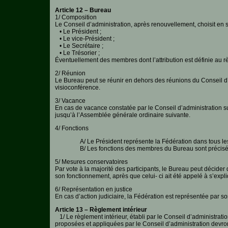
Article 12 – Bureau
1/ Composition
Le Conseil d’administration, après renouvellement, choisit en
• Le Président ;
• Le vice-Président ;
• Le Secrétaire ;
• Le Trésorier ;
Éventuellement des membres dont l’attribution est définie au rè
2/ Réunion
Le Bureau peut se réunir en dehors des réunions du Conseil d’a
visioconférence.
3/ Vacance
En cas de vacance constatée par le Conseil d’administration s
jusqu’à l’Assemblée générale ordinaire suivante.
4/ Fonctions
A/ Le Président représente la Fédération dans tous les 
B/ Les fonctions des membres du Bureau sont précisées
5/ Mesures conservatoires
Par vote à la majorité des participants, le Bureau peut décider
son fonctionnement, après que celui- ci ait été appelé à s’expli
6/ Représentation en justice
En cas d’action judiciaire, la Fédération est représentée par
Article 13 – Règlement intérieur
1/ Le règlement intérieur, établi par le Conseil d’administrat
proposées et appliquées par le Conseil d’administration devron