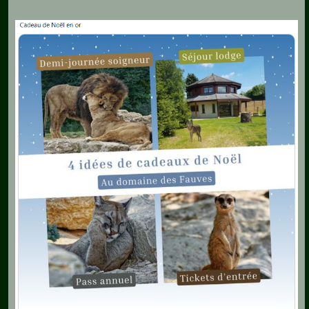
Aquariophilie
Chats
Chiens
Furets
Equidés
Oiseaux
Terrariophilie
Elevage-
Conservatoire
Bien-
Traitance
Legislation
Maladies-
Epidémies