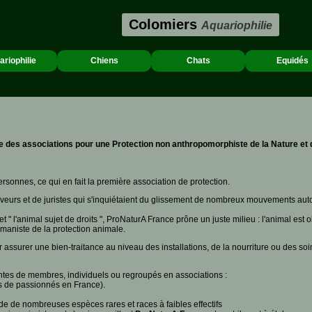
Colomiers
Aquariophilie
ariophilie
Chiens
Chats
Equidés
se des associations pour une Protection non anthropomorphiste de la Nature e
sonnes, ce qui en fait la première association de protection.
leveurs et de juristes qui s'inquiétaient du glissement de nombreux mouvements aut
 " l'animal sujet de droits ", ProNaturA France prône un juste milieu : l'animal est 
maniste de la protection animale.
 assurer une bien-traitance au niveau des installations, de la nourriture ou des soi
entes de membres, individuels ou regroupés en associations :
ns de passionnés en France).
rde de nombreuses espèces rares et races à faibles effectifs