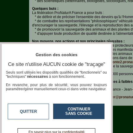
* des scientifiques (vétérinaires, biologistes, sociologues, histo
Quelques buts :
Aquariophilie
La fédération ProNaturA France a pour buts :
* de définir et de préciser l'ensemble des devoirs qu'à l'Homm
* de combattre les représentations "philosophiques" véhiculée 
Chats
d'encourager la sauvegarde, l'élevage et la reproduction des 
* de promouvoir la sauvegarde des animaux et des plantes d'esp
Chiens
* d'appuyer toute production de qualité destinée à l'alimentati
Nos moyens, nos actions et nos principales réussites :
Furets
* Notre principale action est de ne plus laisser les protecteu
Nous essayons donc d'être présents aux principales manifestat
* Nous essayons de promouvoir une protection des animaux 
Gestion des cookies
Equidés
- grâce aux conseils d'élevages que nous donnons dans de t
- grâce à un site internet grand public,
http://refonte2.prona
Ce site n'utilise AUCUN cookie de "traçage"
animaux et faire passer nos messages en faveur de la sauvega
Oiseaux
Seuls sont utilisés les dispositifs qualifiés de "fonctionnels" ou
Le site internet a déjà été visité par plus de 2 300 000 personn
"techniques"
nécessaires
à son fonctionnement..
Terrariophilie
Nous agissons pour protéger les races et espèces à faibles eff
En revanche, pour plus de sécurité, vous pouvez toujours
paramétrer/gérer manuellement ceux-ci dans votre navigateur.
Adresser toute correspondance à
: ProNaturA France - Jean
Elevage-
Conservatoire
Pour toute question concernant ce site :
webmaster@pronatura
Bien-
CONTINUER
Traitance
QUITTER
SANS COOKIE
Legislation
Maladies-
En savoir plus sur la confidentialité