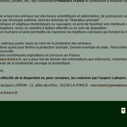
riens, juristes, etc.) qui conseillent
ProNaturA France
et contribuent à élaborer s
e envers les animaux sur des bases scientifiques et rationnelles, de promouvoir un
par l'écologie extrême, dont les théories de "libération animale".
animaux et végétaux domestiques ou sauvages, et ainsi de favoriser une meilleure 
èces, races ou variétés à faibles effectifs ou en voie de disparition.
on humaine et ainsi permettre de maintenir les traditions culinaires qui fondent la
rs radicaux parler seuls au nom de la protection des animaux.
ions ayant pour thème la protection animale. Dernier exemple en date : Rencontres 
concrète :
rès nombreuses expositions et concours en France.
tura-france.fr
, qui a pour but de donner des informations aux intéressés, notamm
rde de la biodiversité sauvage et domestique.
es.
ectifs de la disparition et, pour certaines, les valoriser par l'aspect culinaire.
-Jacques LORRIN - 11, allée des Pins - 24130 LA-FORCE -
secretaire@pronatura-
-france.fr