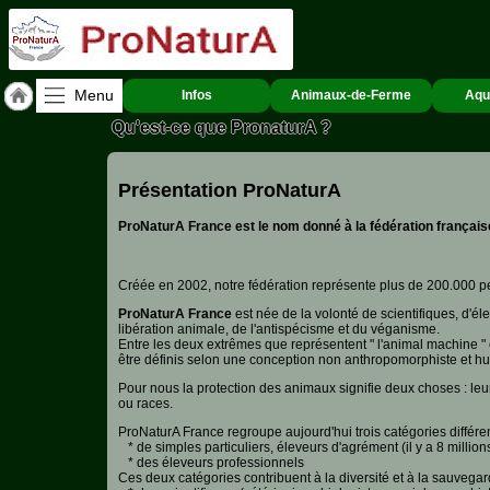
Menu
Infos
Animaux-de-Ferme
Aqu
Qu'est-ce que PronaturA ?
Accueil
ACCUEIL
Présentation ProNaturA
Colomiers
ProNaturA France est le nom donné à la fédération françai
Qui
sommes-
nous
?
Créée en 2002, notre fédération représente plus de 200.000 per
ProNaturA France
est née de la volonté de scientifiques, d'é
Textes
libération animale, de l'antispécisme et du véganisme.
de
Entre les deux extrêmes que représentent " l'animal machine " et
Lois
être définis selon une conception non anthropomorphiste et hu
Pour nous la protection des animaux signifie deux choses : leur
Annonces
ou races.
ProNaturA France regroupe aujourd'hui trois catégories différ
* de simples particuliers, éleveurs d'agrément (il y a 8 millio
Animaux-
* des éleveurs professionnels
de-
Ces deux catégories contribuent à la diversité et à la sauvega
Ferme