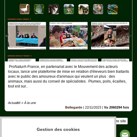
Aquariophilie
Chats
Chiens
Furets
Equidés
Oiseaux
ProNaturA-France, en partenariat avec le Mouvement des acteurs
locaux, lance une plateforme de mise en relation d'éleveurs bien traitants
Terrariophilie
avec le public des amoureux d'animaux qui veulent un plus : des
animaux, mais aussi du conseil de spécialistes. Plumes, poils, écailles,
Elevage-
tout est sur..
Conservatoire
Bien-
Actualité » À la une
Traitance
Bellegarde
|
22/11/2023
|
Vu 2060294 fois
Legislation
Insérez sur votre site
Maladies-
Gestion des cookies
Epidémies