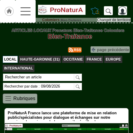
Colomiers
Changer de territoire
Bien-Traitance
Accueil
ARTICLES
LOCAUX
Pronatura Bien-Traitance Colomiers
Bien-Traitance
ACCUEIL
Colomiers
page précédente
Qui
sommes-
LOCAL
HAUTE-GARONNE (31)
OCCITANIE
FRANCE
EUROPE
nous
?
INTERNATIONAL
Textes
de
Rechercher par date :
Lois
Rubriques
Annonces
ProNaturA France lance une plateforme de mise en relation
Animaux-
public/spécialistes pour dialogue et échanges sur notre
de-
passion : les animaux ! plumes, poils, écailles !
Ferme