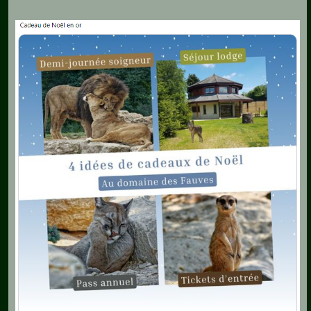
Aquariophilie
Chats
Chiens
Furets
Equidés
Oiseaux
Terrariophilie
Elevage-
Conservatoire
Bien-
Traitance
Legislation
Maladies-
Epidémies