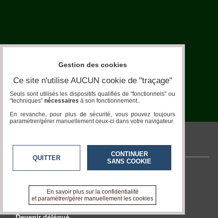
Aquariophilie
Chats
Chiens
Gestion des cookies
Furets
Ce site n'utilise AUCUN cookie de "traçage"
Equidés
Seuls sont utilisés les dispositifs qualifiés de "fonctionnels" ou
"techniques"
nécessaires
à son fonctionnement..
Oiseaux
En revanche, pour plus de sécurité, vous pouvez toujours
paramétrer/gérer manuellement ceux-ci dans votre navigateur.
Terrariophilie
pronatura.acteurs-locaux.fr
Elevage-
CONTINUER
Conservatoire
QUITTER
SANS COOKIE
Bien-
Contactez-nous
Traitance
En savoir +
En savoir plus sur la confidentialité
A propos de pronatura.acteurs-locaux.fr
Legislation
et paramétrer/gérer manuellement les cookies
Maladies-
Devenir délégué