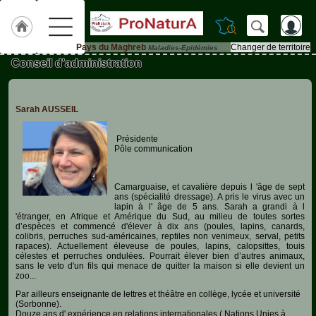
Pays du Maghreb
Changer de territoire
Maladies-Epidémies
Conseil d'administration
Accueil
ACCUEIL
Pays
Sarah AUSSEIL
du
Maghreb
Présidente
Pôle communication
Qui
sommes-
nous
?
Camarguaise, et cavalière depuis l 'âge de sept
ans (spécialité dressage). A pris le virus avec un
lapin à l' âge de 5 ans. Sarah a grandi à l
Textes
'étranger, en Afrique et Amérique du Sud, au milieu de toutes sortes
de
d’espèces et commencé d'élever à dix ans (poules, lapins, canards,
Lois
colibris, perruches sud-américaines, reptiles non venimeux, serval, petits
rapaces). Actuellement éleveuse de poules, lapins, calopsittes, touis
célestes et perruches ondulées. Pourrait élever bien d’autres animaux,
Annonces
sans le veto d'un fils qui menace de quitter la maison si elle devient un
zoo...
Par ailleurs enseignante de lettres et théâtre en collège, lycée et université
Animaux-
(Sorbonne).
de-
Douze ans d' expérience en relations internationales ( Nations Unies à
Ferme