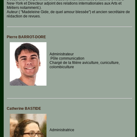
New-York et Directeur adjoint des relations internationales aux Arts et
Métiers notamment.).
Aquariophilie
Auteur ( "Madeleine Gide, de quel amour blessée") et ancien secrétaire de
rédaction de revues.
Chats
Chiens
Pierre BARROT-DORE
Furets
Administrateur
Equidés
Pôle communication
Chargé de la filière aviculture, cuniculture,
colombiculture
Oiseaux
Terrariophilie
Elevage-
Conservatoire
Bien-
Catherine BASTIDE
Traitance
Legislation
Administratrice
Maladies-