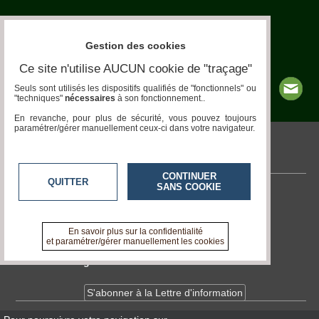
Maladies-
Epidémies
Pédagogie-
Gestion des cookies
Formation
Ce site n'utilise AUCUN cookie de "traçage"
Seuls sont utilisés les dispositifs qualifiés de "fonctionnels" ou
Agenda
"techniques"
nécessaires
à son fonctionnement..
En revanche, pour plus de sécurité, vous pouvez toujours
Vidéos
paramétrer/gérer manuellement ceux-ci dans votre navigateur.
pronatura.acteurs-locaux.fr
CONTINUER
QUITTER
SANS COOKIE
Contactez-nous
En savoir +
A propos de pronatura.acteurs-locaux.fr
En savoir plus sur la confidentialité
et paramétrer/gérer manuellement les cookies
Devenir délégué
S'abonner à la Lettre d'information