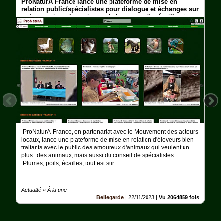
ProNaturA France lance une plateforme de mise en
Ferme
relation public/spécialistes pour dialogue et échanges sur
notre passion : les animaux ! plumes, poils, écailles !
Aquariophilie
Chats
Chiens
Furets
Equidés
Oiseaux
ProNaturA-France, en partenariat avec le Mouvement des acteurs
Terrariophilie
locaux, lance une plateforme de mise en relation d'éleveurs bien
traitants avec le public des amoureux d'animaux qui veulent un
plus : des animaux, mais aussi du conseil de spécialistes.
Elevage-
Conservatoire
Plumes, poils, écailles, tout est sur..
Bien-
Traitance
Actualité » À la une
Bellegarde
|
22/11/2023
|
Vu 2064859 fois
Legislation