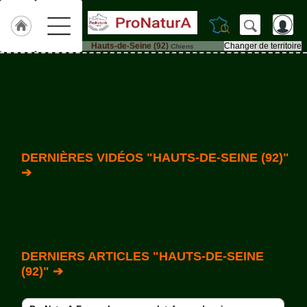
Hauts-de-Seine (92)
Changer de territoire
Chiens
Accueil
ACCUEIL
Hauts-
de-
Seine
(92)
Qui
DERNIÈRES VIDÉOS "HAUTS-DE-SEINE (92)"
sommes-
➔
nous
?
Textes
de
Lois
DERNIERS ARTICLES "HAUTS-DE-SEINE
Annonces
(92)" ➔
Animaux-
de-