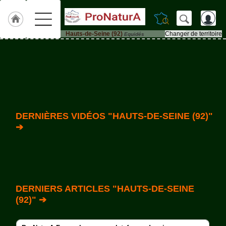
Hauts-de-Seine (92)
Changer de territoire
Equidés
Accueil
ACCUEIL
Hauts-
de-
Seine
(92)
Qui
DERNIÈRES VIDÉOS "HAUTS-DE-SEINE (92)"
sommes-
➔
nous
?
Textes
de
Lois
DERNIERS ARTICLES "HAUTS-DE-SEINE
Annonces
(92)" ➔
Animaux-
de-