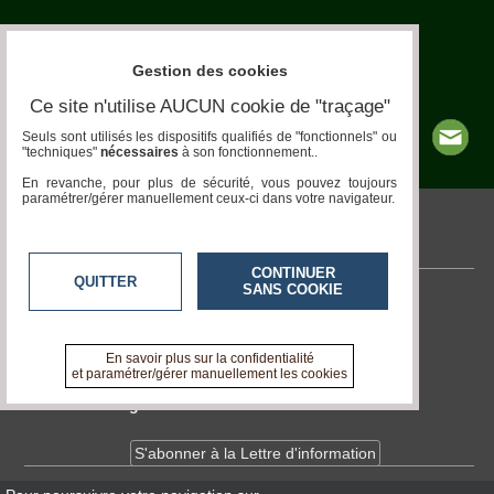
Maladies-
Epidémies
Pédagogie-
Gestion des cookies
Formation
Ce site n'utilise AUCUN cookie de "traçage"
Seuls sont utilisés les dispositifs qualifiés de "fonctionnels" ou
Agenda
"techniques"
nécessaires
à son fonctionnement..
En revanche, pour plus de sécurité, vous pouvez toujours
Vidéos
paramétrer/gérer manuellement ceux-ci dans votre navigateur.
pronatura.acteurs-locaux.fr
CONTINUER
QUITTER
SANS COOKIE
Contactez-nous
En savoir +
A propos de pronatura.acteurs-locaux.fr
En savoir plus sur la confidentialité
et paramétrer/gérer manuellement les cookies
Devenir délégué
S'abonner à la Lettre d'information