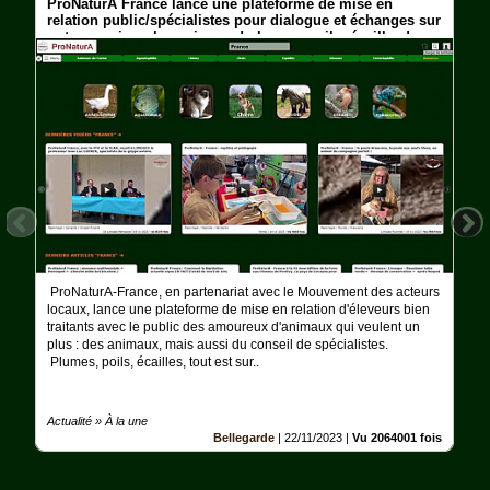
ProNaturA France lance une plateforme de mise en
Ferme
relation public/spécialistes pour dialogue et échanges sur
notre passion : les animaux ! plumes, poils, écailles !
Aquariophilie
Chats
Chiens
Furets
Equidés
Oiseaux
ProNaturA-France, en partenariat avec le Mouvement des acteurs
Terrariophilie
locaux, lance une plateforme de mise en relation d'éleveurs bien
traitants avec le public des amoureux d'animaux qui veulent un
plus : des animaux, mais aussi du conseil de spécialistes.
Elevage-
Conservatoire
Plumes, poils, écailles, tout est sur..
Bien-
Traitance
Actualité » À la une
Bellegarde
|
22/11/2023
|
Vu 2064001 fois
Legislation