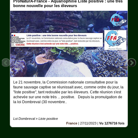
ProNaturA-France - Aquariophilie Liste positive : une très
Ferme
bonne nouvelle pour les éleveurs
Aquariophilie
Chats
Chiens
Furets
Equidés
Oiseaux
Le 21 novembre, la Commission nationale consultative pour la
Terrariophilie
faune sauvage captive se réunissait avec, comme ordre du jour, la
"liste positive", tant redoutée par les éleveurs. Cette réunion s'est
achevée sur une note très ... positive. Depuis la promulgation de
Elevage-
Conservatoire
la loi Dombreval (30 novembre..
Bien-
Traitance
Loi Dombreval » Liste positive
France
|
27/11/2023
|
Vu 1276716 fois
Legislation