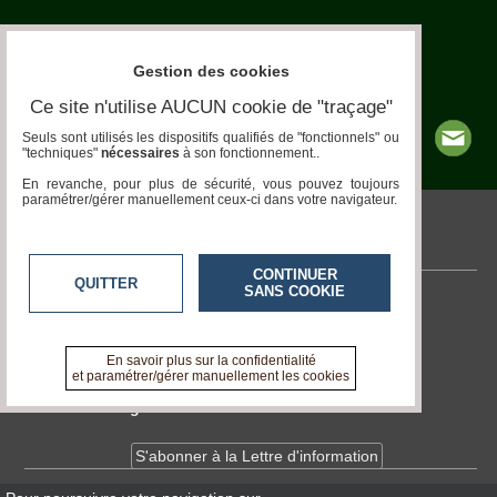
Maladies-
Epidémies
Pédagogie-
Gestion des cookies
Formation
Ce site n'utilise AUCUN cookie de "traçage"
Seuls sont utilisés les dispositifs qualifiés de "fonctionnels" ou
Agenda
"techniques"
nécessaires
à son fonctionnement..
En revanche, pour plus de sécurité, vous pouvez toujours
Vidéos
paramétrer/gérer manuellement ceux-ci dans votre navigateur.
pronatura.acteurs-locaux.fr
CONTINUER
QUITTER
SANS COOKIE
Contactez-nous
En savoir +
A propos de pronatura.acteurs-locaux.fr
En savoir plus sur la confidentialité
et paramétrer/gérer manuellement les cookies
Devenir délégué
S'abonner à la Lettre d'information