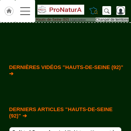
Hauts-de-Seine (92)
Changer de territoire
Législation
Accueil
ACCUEIL
Hauts-
de-
Seine
(92)
Qui
DERNIÈRES VIDÉOS "HAUTS-DE-SEINE (92)"
sommes-
➔
nous
?
Textes
de
Lois
DERNIERS ARTICLES "HAUTS-DE-SEINE
Annonces
(92)" ➔
Animaux-
de-