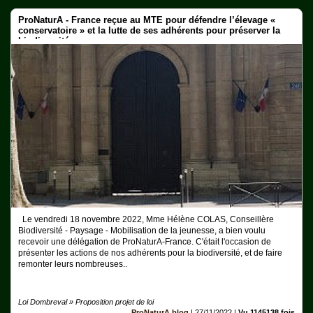
ProNaturA - France reçue au MTE pour défendre l’élevage «
conservatoire » et la lutte de ses adhérents pour préserver la
biodiversité.
Le vendredi 18 novembre 2022, Mme Hélène COLAS, Conseillère
Biodiversité - Paysage - Mobilisation de la jeunesse, a bien voulu
recevoir une délégation de ProNaturA-France. C'était l'occasion de
présenter les actions de nos adhérents pour la biodiversité, et de faire
remonter leurs nombreuses..
Loi Dombreval » Proposition projet de loi
ProNaturA blog
|
27/11/2022
|
Vu 1145138 fois