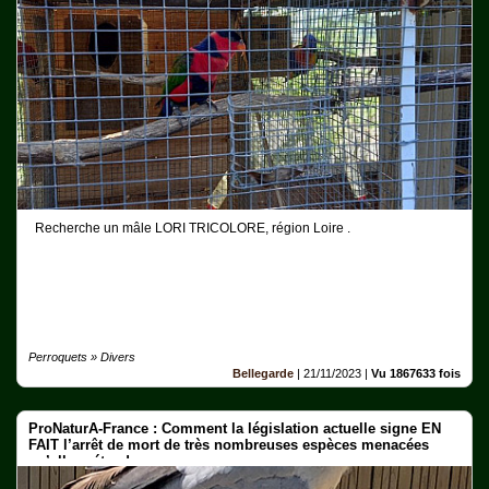
Maladies-
Epidémies
Pédagogie-
Formation
Agenda
Vidéos
Recherche un mâle LORI TRICOLORE, région Loire .
Perroquets » Divers
Bellegarde
|
21/11/2023
|
Vu 1867633 fois
ProNaturA-France : Comment la législation actuelle signe EN
FAIT l’arrêt de mort de très nombreuses espèces menacées
qu’elle prétend sauver.