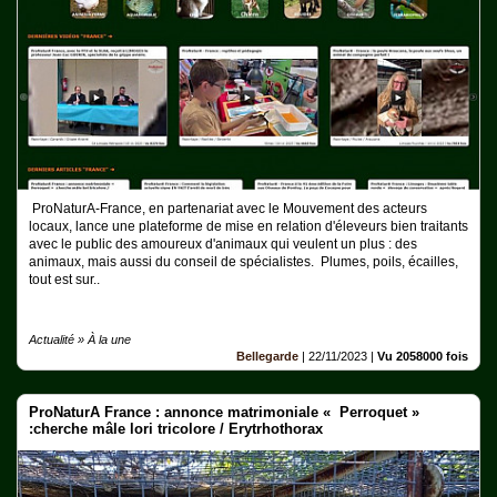
Ferme
Aquariophilie
Chats
Chiens
Furets
ProNaturA-France, en partenariat avec le Mouvement des acteurs
Equidés
locaux, lance une plateforme de mise en relation d'éleveurs bien traitants
avec le public des amoureux d'animaux qui veulent un plus : des
animaux, mais aussi du conseil de spécialistes. Plumes, poils, écailles,
Oiseaux
tout est sur..
Terrariophilie
Actualité » À la une
Elevage-
Bellegarde
|
22/11/2023
|
Vu 2058000 fois
Conservatoire
Bien-
ProNaturA France : annonce matrimoniale « Perroquet »
Traitance
:cherche mâle lori tricolore / Erytrhothorax
Legislation