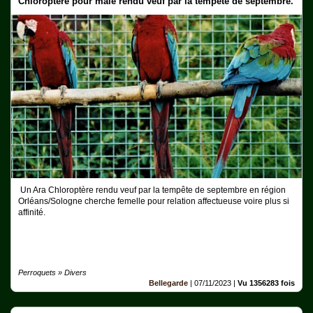
Chloroptère pour mâle rendu veuf par la tempéte de septembre.
Un Ara Chloroptère rendu veuf par la tempête de septembre en région
Orléans/Sologne cherche femelle pour relation affectueuse voire plus si
affinité.
Perroquets » Divers
Bellegarde
|
07/11/2023
|
Vu 1356283 fois