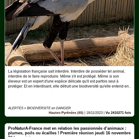
La législation française sait interdire. Interdire de posséder tel animal,
interdire de le faire reproduire. Même s'il est protégé. Même si son
éleveur est un expert d'une espèce délicate qu'il est parfois seul à
protéger. Et en interdisant, elle détruit une biodiversité qu'elle entend en..
ALERTES » BIODIVERSITE en DANGER
Hautes-Pyrénées (65)
|
18/11/2023
|
Vu 2410271 fois
ProNaturA-France met en relation les passionnés d’animaux :
plumes, poils ou écailles ! Première réunion jeudi 16 novembre
20 h en visio .