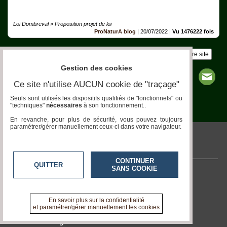
Loi Dombreval » Proposition projet de loi
ProNaturA blog
|
20/07/2022
|
Vu 1476222 fois
Insérez sur votre site
Gestion des cookies
Ce site n'utilise AUCUN cookie de "traçage"
Seuls sont utilisés les dispositifs qualifiés de "fonctionnels" ou
"techniques"
nécessaires
à son fonctionnement..
Page 1 / 1
1
En revanche, pour plus de sécurité, vous pouvez toujours
paramétrer/gérer manuellement ceux-ci dans votre navigateur.
pronatura.acteurs-locaux.fr
CONTINUER
QUITTER
SANS COOKIE
Contactez-nous
En savoir +
A propos de pronatura.acteurs-locaux.fr
En savoir plus sur la confidentialité
et paramétrer/gérer manuellement les cookies
Devenir délégué