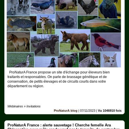
ProNaturA France propose un site d'échange pour éleveurs bien
traitants et responsables. On parle de brassage génétique et de
conservation, de petits élevages et de circuits courts dans votre
département ou région.
Webinaires » Invitations
ProNaturA blog
|
07/11/2023
|
Vu 1046910 fois
ProNaturA France : alerte sauvetage ! Cherche femelle Ara