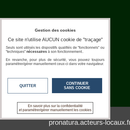
Aquariophilie
Chats
Gestion des cookies
Chiens
Ce site n'utilise AUCUN cookie de "traçage"
Furets
Seuls sont utilisés les dispositifs qualifiés de "fonctionnels" ou
"techniques"
nécessaires
à son fonctionnement..
Equidés
En revanche, pour plus de sécurité, vous pouvez toujours
paramétrer/gérer manuellement ceux-ci dans votre navigateur.
Oiseaux
Terrariophilie
CONTINUER
QUITTER
Elevage-
SANS COOKIE
Conservatoire
Bien-
En savoir plus sur la confidentialité
Traitance
et paramétrer/gérer manuellement les cookies
Legislation
pronatura.acteurs-locaux.f
Maladies-