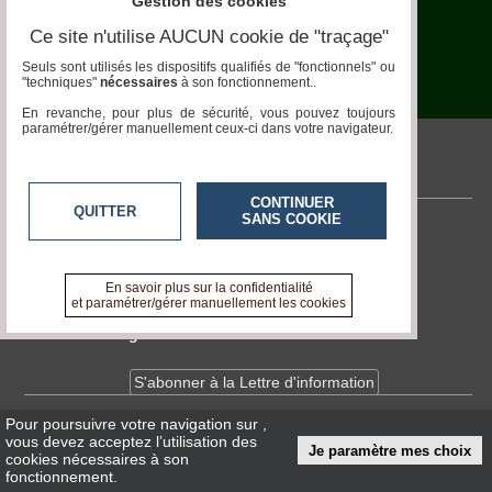
Gestion des cookies
Aquariophilie
Ce site n'utilise AUCUN cookie de "traçage"
Chats
Seuls sont utilisés les dispositifs qualifiés de "fonctionnels" ou
"techniques"
nécessaires
à son fonctionnement..
Chiens
En revanche, pour plus de sécurité, vous pouvez toujours
paramétrer/gérer manuellement ceux-ci dans votre navigateur.
Furets
pronatura.acteurs-locaux.fr
Equidés
CONTINUER
QUITTER
Oiseaux
SANS COOKIE
Contactez-nous
Terrariophilie
En savoir +
A propos de pronatura.acteurs-locaux.fr
En savoir plus sur la confidentialité
Elevage-
et paramétrer/gérer manuellement les cookies
Conservatoire
Devenir délégué
Bien-
Traitance
S'abonner à la Lettre d'information
Legislation
Pour poursuivre votre navigation sur
,
Infos
CNIL/RGPD
vous devez acceptez l’utilisation des
Je paramètre mes choix
Conditions Générales d'Utilisation
cookies nécessaires à son
Maladies-
Epidémies
fonctionnement.