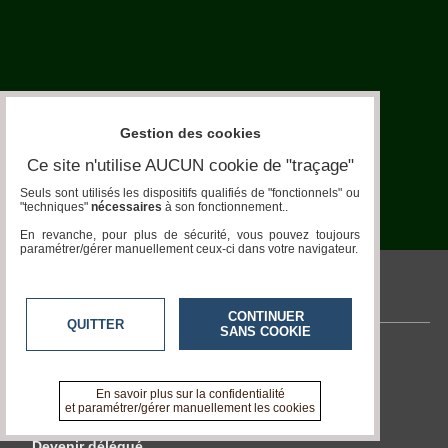
Aquariophilie
Chats
Chiens
Furets
Gestion des cookies
Equidés
Ce site n'utilise AUCUN cookie de "traçage"
Seuls sont utilisés les dispositifs qualifiés de "fonctionnels" ou
Oiseaux
"techniques"
nécessaires
à son fonctionnement..
En revanche, pour plus de sécurité, vous pouvez toujours
Terrariophilie
paramétrer/gérer manuellement ceux-ci dans votre navigateur.
Elevage-
Conservatoire
pronatura.acteurs-locaux.fr
CONTINUER
QUITTER
Bien-
SANS COOKIE
Traitance
Contactez-nous
Legislation
En savoir +
En savoir plus sur la confidentialité
A propos de pronatura.acteurs-locaux.fr
et paramétrer/gérer manuellement les cookies
Maladies-
Epidémies
Devenir délégué