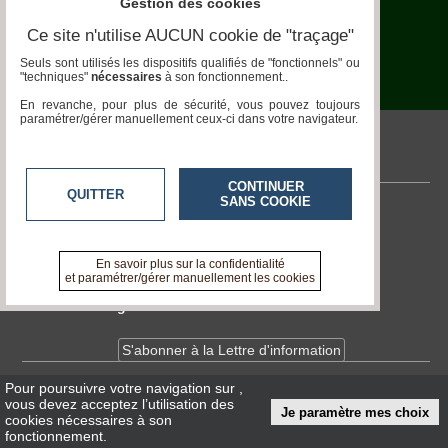
Gestion des cookies
Ferme
Ce site n'utilise AUCUN cookie de "traçage"
Aquariophilie
Seuls sont utilisés les dispositifs qualifiés de "fonctionnels" ou
"techniques"
nécessaires
à son fonctionnement..
Chats
En revanche, pour plus de sécurité, vous pouvez toujours
paramétrer/gérer manuellement ceux-ci dans votre navigateur.
Chiens
pronatura.acteurs-locaux.fr
Furets
CONTINUER
QUITTER
SANS COOKIE
Equidés
Contactez-nous
En savoir +
Oiseaux
A propos de pronatura.acteurs-locaux.fr
En savoir plus sur la confidentialité
et paramétrer/gérer manuellement les cookies
Terrariophilie
Devenir délégué
Elevage-
Conservatoire
S'abonner à la Lettre d'information
Bien-
Traitance
Pour poursuivre votre navigation sur
,
Infos
CNIL/RGPD
vous devez acceptez l’utilisation des
Je paramètre mes choix
Conditions Générales d'Utilisation
cookies nécessaires à son
Legislation
fonctionnement.