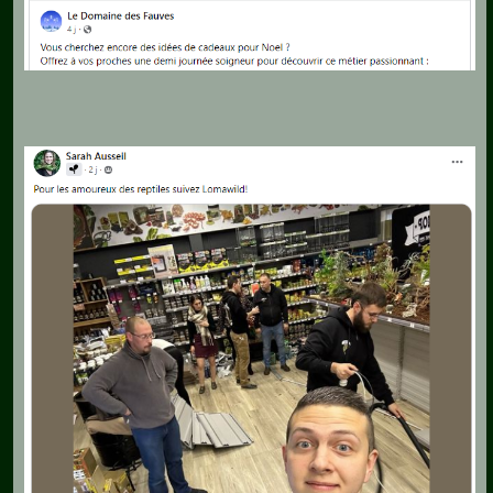
Maladies-
Epidémies
Pédagogie-
Formation
Agenda
Vidéos