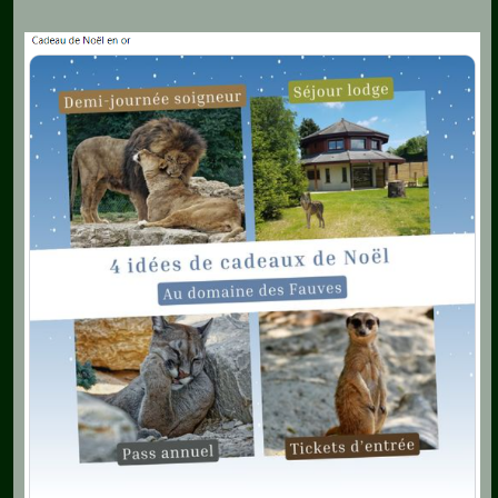
Ferme
Aquariophilie
Chats
Chiens
Furets
Equidés
Oiseaux
Terrariophilie
Elevage-
Conservatoire
Bien-
Traitance
Legislation