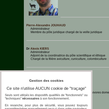
Pierre-Alexandre JOUHAUD
Administrateur
Membre du pôle juridique chargé de la veille juridique
Dr
Alexis KIERS
Administrateur
Adjoint de la coordinatrice du pôle scientifique et éthique
Chargé de la filière aviculture, cuniculture, colombiculture
Christian LAFON
Gestion des cookies
Ce site n'utilise AUCUN cookie de "traçage"
Trésorier
Chargé de la filière carnivores dom
Seuls sont utilisés les dispositifs qualifiés de "fonctionnels" ou
"techniques"
nécessaires
à son fonctionnement..
En revanche, pour plus de sécurité, vous pouvez toujours
paramétrer/gérer manuellement ceux-ci dans votre navigateur.