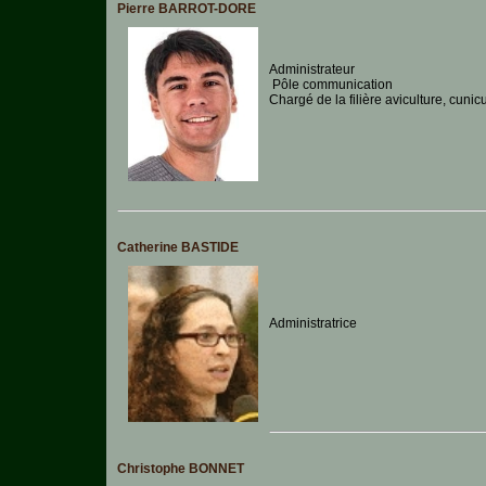
Pierre BARROT-DORE
Animaux-
de-
Ferme
Administrateur
Aquariophilie
Pôle communication
Chargé de la filière aviculture, cunic
Chats
Chiens
Furets
Catherine BASTIDE
Equidés
Oiseaux
Administratrice
Terrariophilie
Elevage-
Conservatoire
Bien-
Traitance
Christophe BONNET