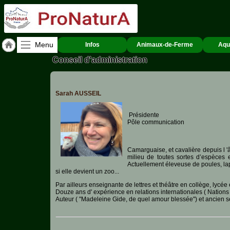
Menu
Infos
Animaux-de-Ferme
Aqu
Conseil d'administration
Accueil
ACCUEIL
Hauts-
Sarah AUSSEIL
de-
Seine
(92)
Présidente
Pôle communication
Qui
sommes-
nous
Camarguaise, et cavalière depuis l 'â
?
milieu de toutes sortes d’espèces e
Actuellement éleveuse de poules, lapi
si elle devient un zoo...
Textes
de
Par ailleurs enseignante de lettres et théâtre en collège, lycée
Lois
Douze ans d' expérience en relations internationales ( Nations 
Auteur ( "Madeleine Gide, de quel amour blessée") et ancien s
Annonces