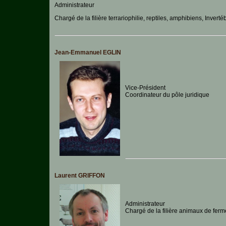
Legislation
Administrateur
Chargé de la filière terrariophilie, reptiles, amphibiens, Inverté
Maladies-
Epidémies
Pédagogie-
Formation
Jean-Emmanuel EGLIN
Agenda
Vice-Président
Coordinateur du pôle juridique
Vidéos
Laurent GRIFFON
Administrateur
Chargé de la filière animaux de ferm