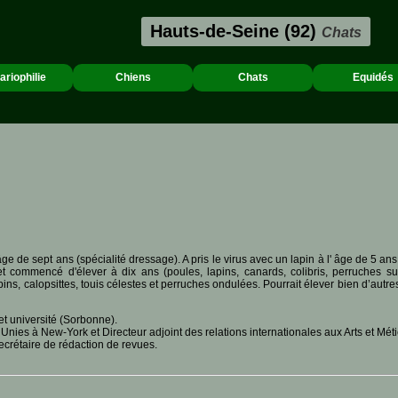
Hauts-de-Seine (92)
Chats
ariophilie
Chiens
Chats
Equidés
ge de sept ans (spécialité dressage). A pris le virus avec un lapin à l' âge de 5 an
t commencé d'élever à dix ans (poules, lapins, canards, colibris, perruches sud
ns, calopsittes, touis célestes et perruches ondulées. Pourrait élever bien d’autre
 et université (Sorbonne).
Unies à New-York et Directeur adjoint des relations internationales aux Arts et Mét
ecrétaire de rédaction de revues.